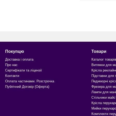
Покупцю
Товари
Доставка і оплата
Каталог товарі
Про нас
Витяжки для м
Сертифікати та ліцензії
Крісла реклайн
Контакти
Підставки для
Оплата частинами. Розстрочка
Педикюрні кріс
Публічний Договір (Оферта)
Фрезера для м
Лампи для ман
Стільчики майс
Крісла перукар
Мийки перукарс
Комплекти перу