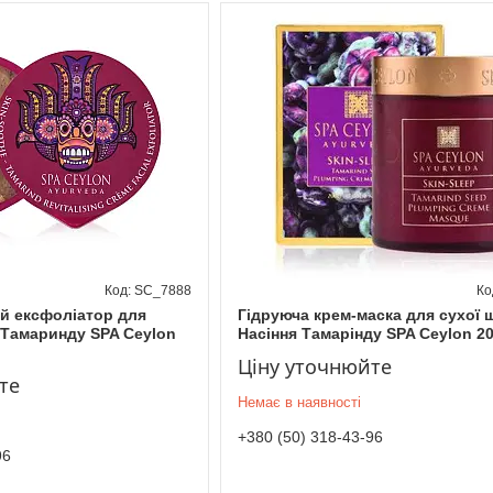
SC_7888
й ексфоліатор для
Гідруюча крем-маска для сухої 
 Тамаринду SPA Ceylon
Насіння Тамарінду SPA Ceylon 20
Ціну уточнюйте
те
Немає в наявності
+380 (50) 318-43-96
96