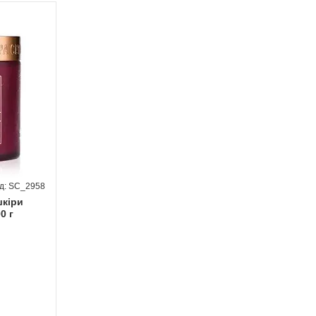
SC_2958
шкіри
0 г