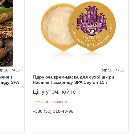
SC_7456
SC_7731
иччя з
Гідруюча крем-маска для сухої шкіри
інду SPA
Насіння Тамарінду SPA Ceylon 15 г
Ціну уточнюйте
Немає в наявності
+380 (50) 318-43-96