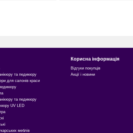
Корисна інформація
в
Відгуки покупців
анікюру та педикюру
Акції і новини
ери для салонів краси
 педикюру
ла
анікюру та педикюру
ікюру UV LED
тра
скі
ькі
карських меблів