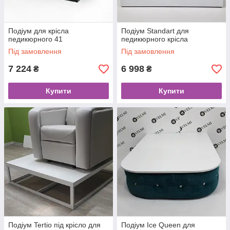
Подіум для крісла
Подіум Standart для
педикюрного 41
педикюрного крісла
Під замовлення
Під замовлення
7 224
6 998
₴
₴
Купити
Купити
Подіум Tertio під крісло для
Подіум Ice Queen для