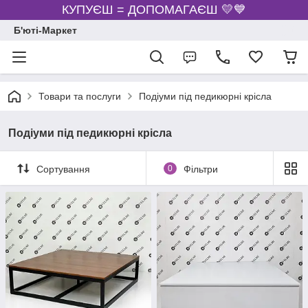
КУПУЄШ = ДОПОМАГАЄШ 💛💙
Б'юті-Маркет
Товари та послуги
Подіуми під педикюрні крісла
Подіуми під педикюрні крісла
Сортування
0
Фільтри