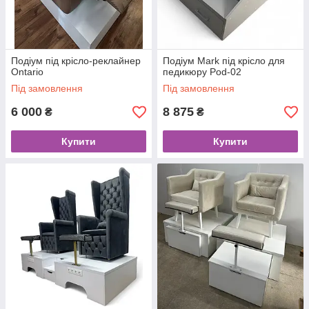
Подіум під крісло-реклайнер
Подіум Mark під крісло для
Ontario
педикюру Pod-02
Під замовлення
Під замовлення
6 000
8 875
₴
₴
Купити
Купити