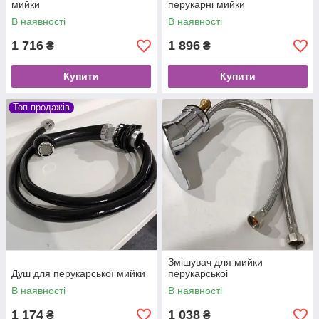
мийки
перукарні мийки
В наявності
В наявності
1 716
1 896
₴
₴
Купити
Купити
Топ продажів
Змішувач для мийки
Душ для перукарської мийки
перукарськоі
В наявності
В наявності
1 174
1 038
₴
₴