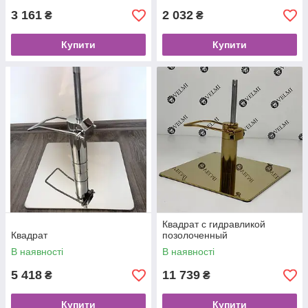
3 161
2 032
₴
₴
Купити
Купити
Квадрат с гидравликой
Квадрат
позолоченный
В наявності
В наявності
5 418
11 739
₴
₴
Купити
Купити