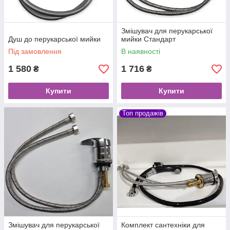
Змішувач для перукарської
Душ до перукарської мийки
мийки Стандарт
Під замовлення
В наявності
1 580
1 716
₴
₴
Купити
Купити
Топ продажів
Змішувач для перукарської
Комплект сантехніки для