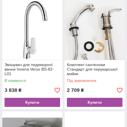
Змішувач для педикюрної
Комплект сантехніки
ванни Invena Verso BS-82-
Стандарт для перукарської
L01
мийки
В наявності
Під замовлення
3 838
2 709
₴
₴
Купити
Купити