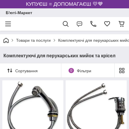
КУПУЄШ = ДОПОМАГАЄШ 💛💙
Б'юті-Маркет
Товари та послуги
Комплектуючі для перукарських мийок
Комплектуючі для перукарських мийок та крісел
Сортування
0
Фільтри