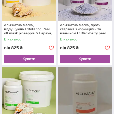
Альгінатна маска,
Альгінатна маска, проти
відлущуюча Exfoliating Peel
старіння з чорницями та
off mask pineapple & Papaya,
вітаміном С Blackberry peel
Algomask
off mask, Algomask
В наявності
В наявності
825
825
від
₴
від
₴
Купити
Купити