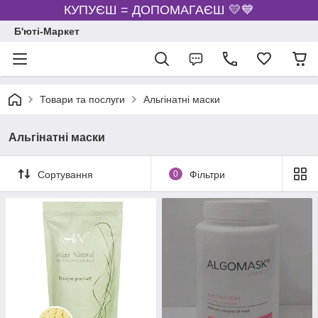
КУПУЄШ = ДОПОМАГАЄШ 💛💙
Б'юті-Маркет
Товари та послуги
Альгінатні маски
Альгінатні маски
Сортування
0
Фільтри