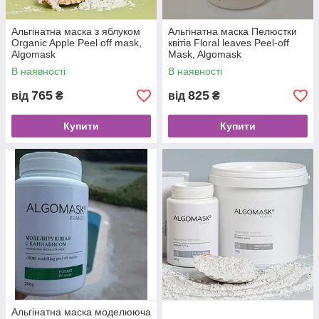
Альгінатна маска з яблуком
Альгінатна маска Пелюстки
Organic Apple Peel off mask,
квітів Floral leaves Peel-off
Algomask
Mask, Algomask
В наявності
В наявності
765
825
від
₴
від
₴
Купити
Купити
Альгінатна маска моделююча