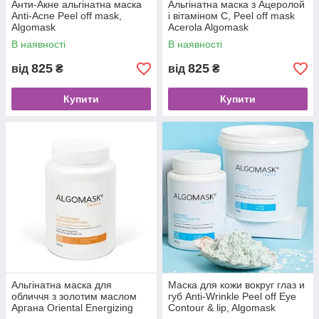
Анти-Акне альгінатна маска
Альгінатна маска з Ацеролой
Anti-Acne Peel off mask,
і вітаміном С, Peel off mask
Algomask
Acerola Algomask
В наявності
В наявності
825
825
від
₴
від
₴
Купити
Купити
Альгінатна маска для
Маска для кожи вокруг глаз и
обличчя з золотим маслом
губ Anti-Wrinkle Peel off Eye
Аргана Oriental Energizing
Contour & lip, Algomask