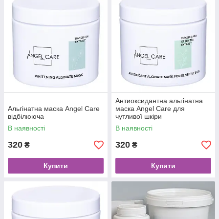
Антиоксидантна альгінатна
Альгінатна маска Angel Care
маска Angel Care для
відбілююча
чутливої шкіри
В наявності
В наявності
320
320
₴
₴
Купити
Купити