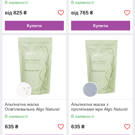
Peel off mask Argan Oil,
В наявності
В наявності
Algomask
825
765
від
₴
від
₴
Купити
Купити
Альгінатна маска
Альгінатна маска з
Освітлювальна Algo Naturel
протеїнами ікри Algo Naturel
В наявності
В наявності
635
635
₴
₴