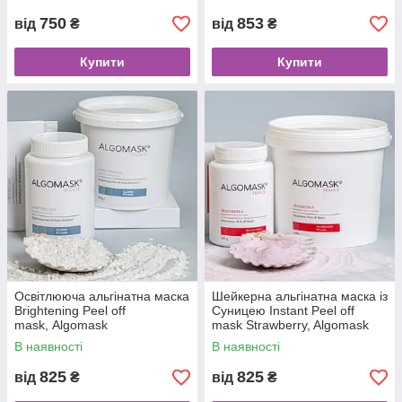
750
853
від
₴
від
₴
Купити
Купити
Освітлююча альгінатна маска
Шейкерна альгінатна маска із
Brightening Peel off
Суницею Instant Peel off
mask, Algomask
mask Strawberry, Algomask
В наявності
В наявності
825
825
від
₴
від
₴