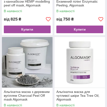
з каннабісом HEMP modelling
Ензимний пілінг Enzymatic
peel off mask, Algomask
Peeling, Algomask
В наявності
В наявності
825
750
від
₴
від
₴
Купити
Купити
Альгінатна маска з деревним
Альгінатна маска для
вугіллям Charcoal Peel Off
чутливої шкіри Tea Tree Oil,
mask Algomask
Algomask
В наявності
В наявності