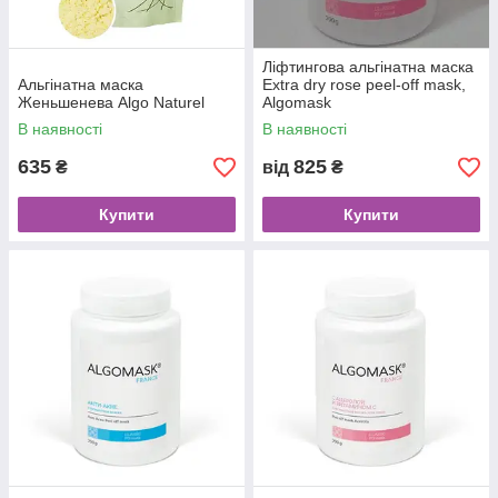
Ліфтингова альгінатна маска
Альгінатна маска
Extra dry rose peel-off mask,
Женьшенева Algo Naturel
Algomask
В наявності
В наявності
635
825
₴
від
₴
Купити
Купити