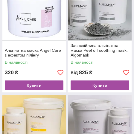
Заспокійлива альгінатна
Альгінатна маска Angel Care
маска Peel off soothing mask,
з ефектом пілінгу
Algomask
В наявності
В наявності
320
825
₴
від
₴
Купити
Купити