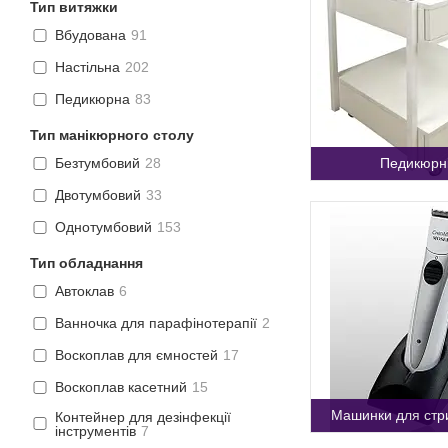
Тип витяжки
Вбудована
91
Настільна
202
Педикюрна
83
Тип манікюрного столу
Педикюрні
Безтумбовий
28
Двотумбовий
33
Однотумбовий
153
Тип обладнання
Автоклав
6
Ванночка для парафінотерапії
2
Воскоплав для ємностей
17
Воскоплав касетний
15
Машинки для стр
Контейнер для дезінфекції
інструментів
7