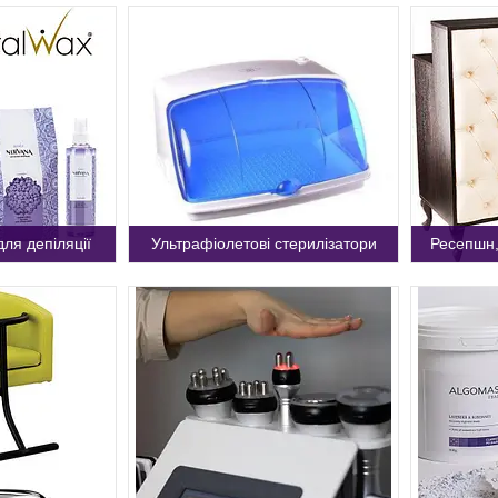
для депіляції
Ультрафіолетові стерилізатори
Ресепшн,