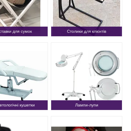
ставки для сумок
Столики для клієнтів
етологічні кушетки
Лампи-лупи