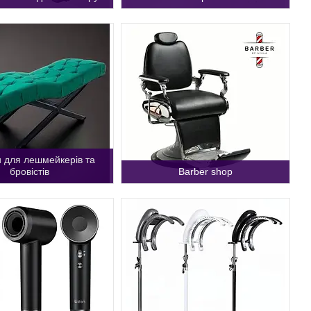
 для лешмейкерів та
бровістів
Barber shop