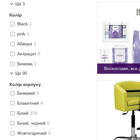
Ще 3
Колір
Black
1
pink
1
Айвори
2
Антрацит
9
Бежева
1
Воскоплави, все 
Ще 90
Колір корпусу
Бежевий
9
Блакитний
4
Білий
376
Білий, чорний
5
Жовтогарячий
4