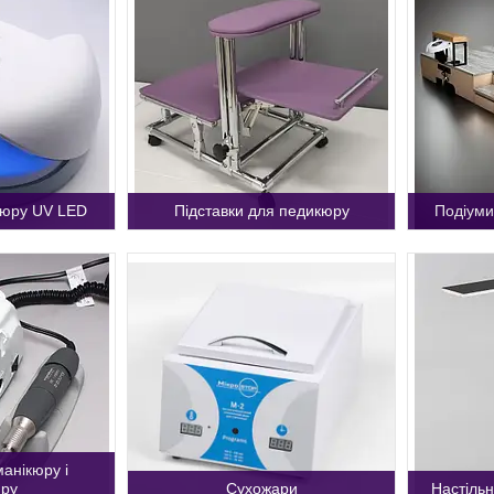
кюру UV LED
Підставки для педикюру
Подіуми
анікюру і
ру
Сухожари
Настільн