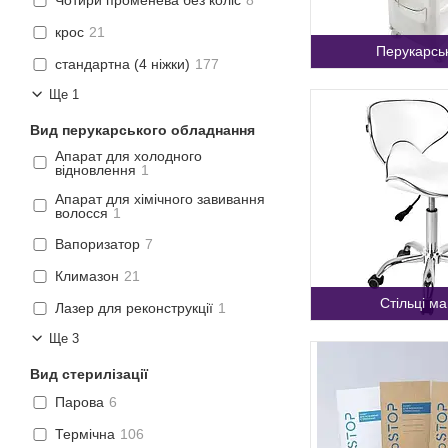
Чотири променева без коліс
8
крос
21
Перукарськ
стандартна (4 ніжки)
177
Ще 1
Вид перукарського обладнання
Апарат для холодного
відновлення
1
Апарат для хімічного завивання
волосся
1
Вапоризатор
7
Климазон
21
Стільці м
Лазер для реконструкції
1
Ще 3
Вид стерилізації
Парова
6
Термічна
106