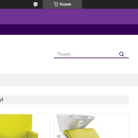
Кошик
И