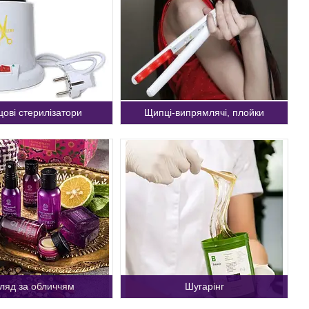
цові стерилізатори
Щипці-випрямлячі, плойки
ляд за обличчям
Шугарінг