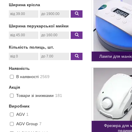
Ширина крісла
Ширина перукарської мийки
Кількість полиць, шт.
Лампи для мані
Наявність
В наявності
2569
Акція
Товари зі знижками
181
Виробник
AGV
1
AGV Group
7
Фрезера для м
педикю