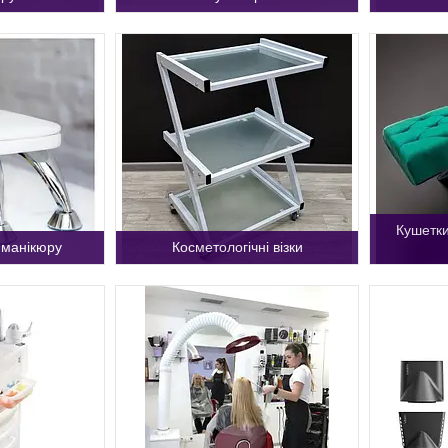
Кушетки
 манікюру
Косметологічні візки