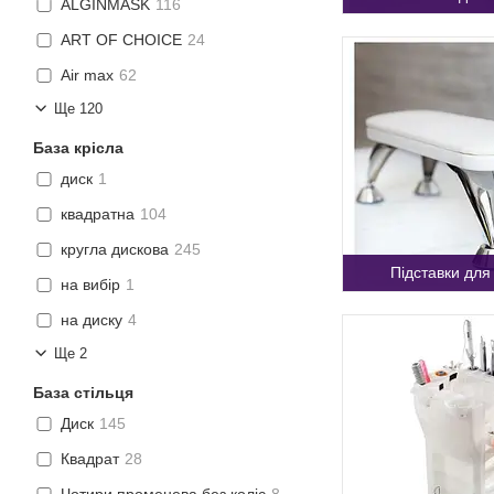
ALGINMASK
116
ART OF CHOICE
24
Air max
62
Ще 120
База крісла
диск
1
квадратна
104
кругла дискова
245
Підставки для
на вибір
1
на диску
4
Ще 2
База стільця
Диск
145
Квадрат
28