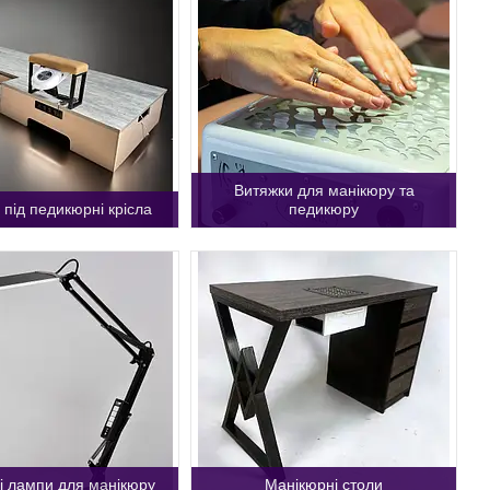
Витяжки для манікюру та
 під педикюрні крісла
педикюру
і лампи для манікюру
Манікюрні столи