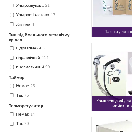
Ультразвукова
21
Ультрафіолетова
17
Хімічна
4
Пакети для ст
Тип підіймального механізму
крісла
Гідравлічний
3
гідравлічний
414
пневматичний
99
Таймер
Немає
25
Так
75
Комплектуючі для
Терморегулятор
мийок та 
Немає
14
Так
70