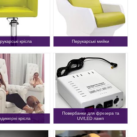
рукарські крісла
Перукарські мийки
Повербанки для фрезера та
дикюрні крісла
UV/LED ламп