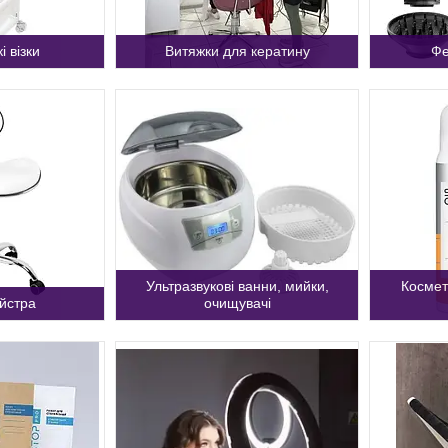
і візки
Витяжки для кератину
Фе
Ультразвукові ванни, мийки,
Космет
айстра
очищувачі