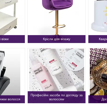
 візки
Крісла для візажу
Квар
Професійні засоби по догляду за
ижки волосся
волоссям
Дог