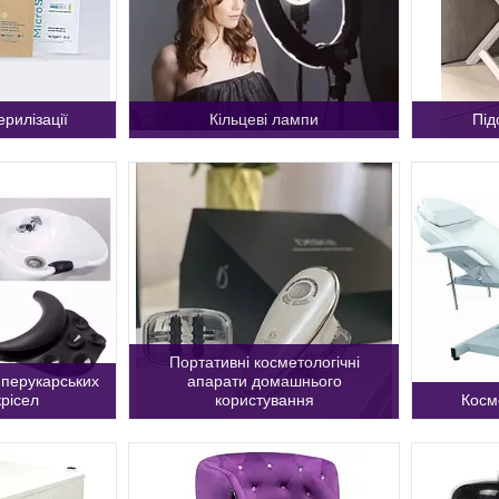
ерилізації
Кільцеві лампи
Під
Портативні косметологічні
 перукарських
апарати домашнього
крісел
користування
Косм