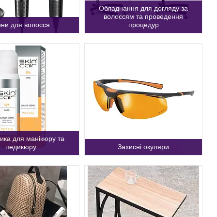
Обладнання для догляду за
волоссям та проведення
ни для волосся
процедур
ика для манікюру та
педикюру
Захисні окуляри