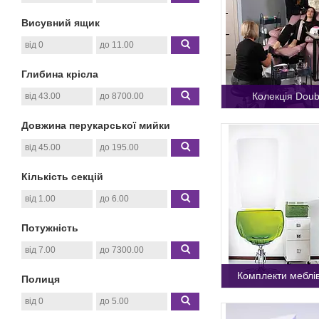
Висувний ящик
Глибина крісла
Колекція Doub
Довжина перукарської мийки
Кількість секцій
Потужність
Комплекти меблів
Полиця