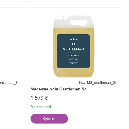
ntleman_3l
MS_gentleman_5l
Масажна олія Gentleman 5л
1 579 ₴
В наявності
Купити