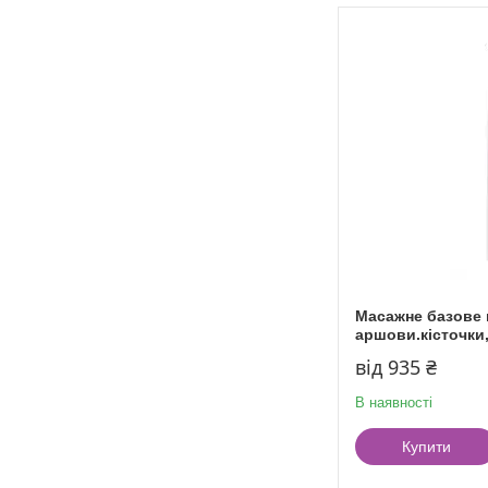
Масажне базове 
аршови.кісточки,
від 935 ₴
В наявності
Купити