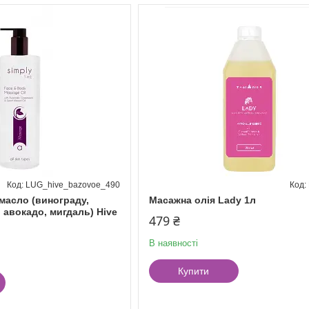
LUG_hive_bazovoe_490
масло (винограду,
Масажна олія Lady 1л
 авокадо, мигдаль) Hive
479 ₴
В наявності
Купити