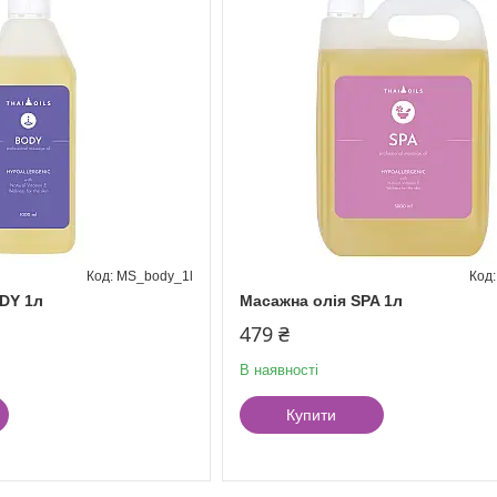
MS_body_1l
DY 1л
Масажна олія SPA 1л
479 ₴
В наявності
Купити