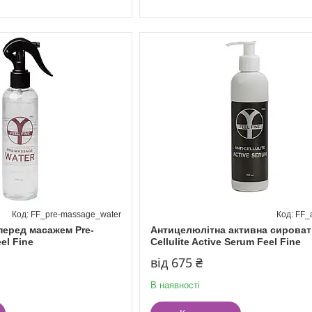
FF_pre-massage_water
FF_a
еред масажем Pre-
Антицелюлітна активна сироватк
el Fine
Cellulite Active Serum Feel Fine
від 675 ₴
В наявності