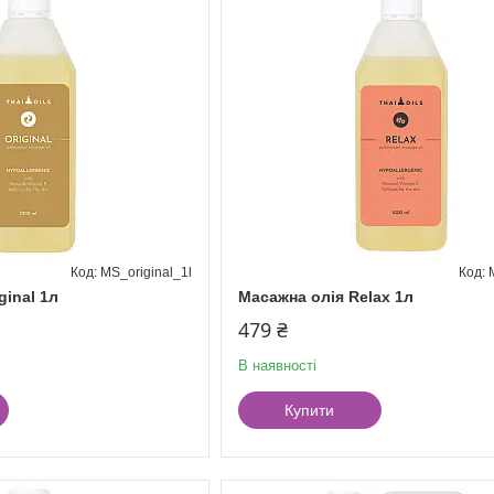
MS_original_1l
ginal 1л
Масажна олія Relax 1л
479 ₴
В наявності
Купити