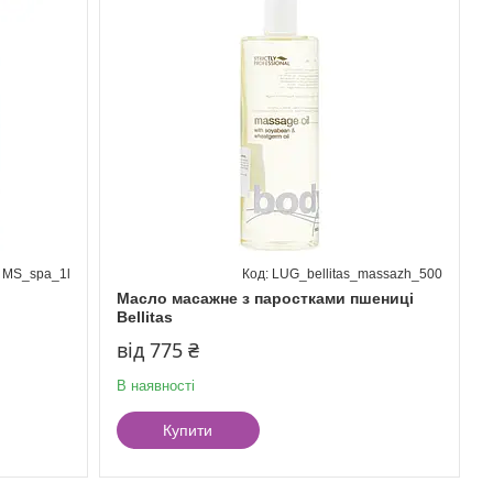
MS_spa_1l
LUG_bellitas_massazh_500
Масло масажне з паростками пшениці
Bellitas
від 775 ₴
В наявності
Купити