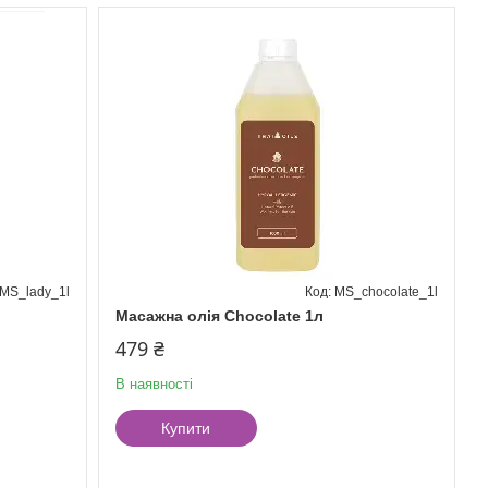
MS_lady_1l
MS_chocolate_1l
Масажна олія Chocolate 1л
479 ₴
В наявності
Купити