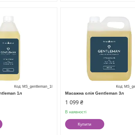
MS_gentleman_1l
MS_ge
ntleman 1л
Масажна олія Gentleman 3л
1 099 ₴
В наявності
Купити