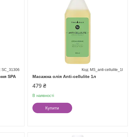
SC_31306
MS_anti-cellulite_1l
ння SPA
Масажна олія Anti-cellulite 1л
479 ₴
В наявності
Купити