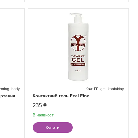
rming_body
FF_gel_kontaktny
ортання
Контактний гель Feel Fine
235 ₴
В наявності
Купити