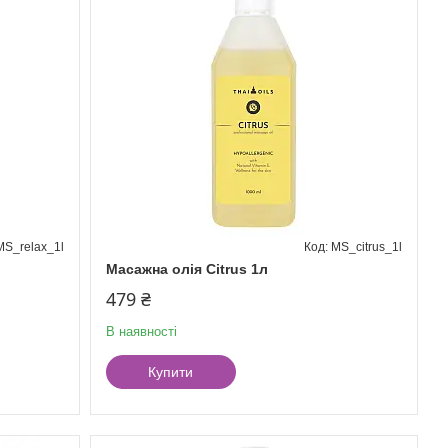
MS_relax_1l
MS_citrus_1l
Масажна олія Citrus 1л
479 ₴
В наявності
Купити