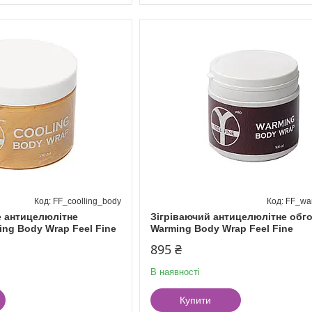
FF_coolling_body
FF_wa
 антицелюлітне
Зігріваючий антицелюлітне обг
ing Body Wrap Feel Fine
Warming Body Wrap Feel Fine
895 ₴
В наявності
Купити