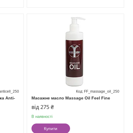
nticell_250
FF_massage_oil_250
а Anti-
Масажне масло Massage Oil Feel Fine
від 275 ₴
В наявності
Купити