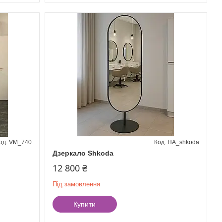
VM_740
HA_shkoda
Дзеркало Shkoda
12 800 ₴
Під замовлення
Купити