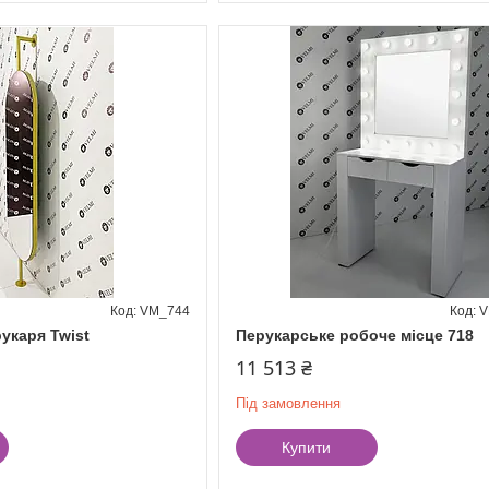
VM_744
V
укаря Twist
Перукарське робоче місце 718
11 513 ₴
Під замовлення
Купити