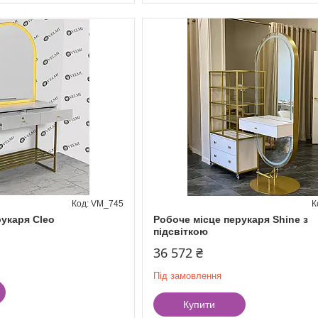
VM_745
рукаря Cleo
Робоче місце перукаря Shine з
підсвіткою
36 572 ₴
Під замовлення
Купити