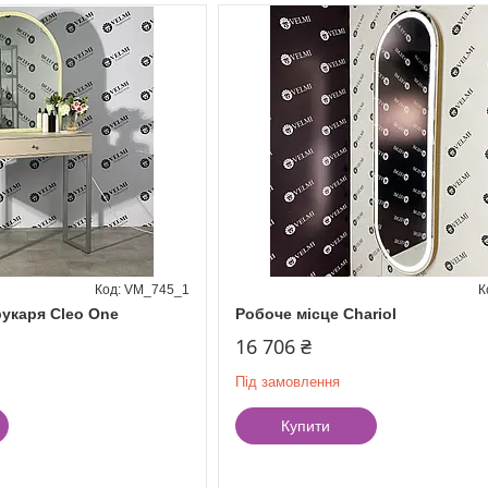
VM_745_1
рукаря Cleo One
Робоче місце Chariol
16 706 ₴
Під замовлення
Купити