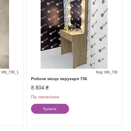
VM_739_1
VM_736
Робоче місце перукаря 736
8 804 ₴
Під замовлення
Купити