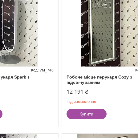
VM_746
укаря Spark з
Робоче місце перукаря Cozy з
підсвічуванням
12 191 ₴
Під замовлення
Купити