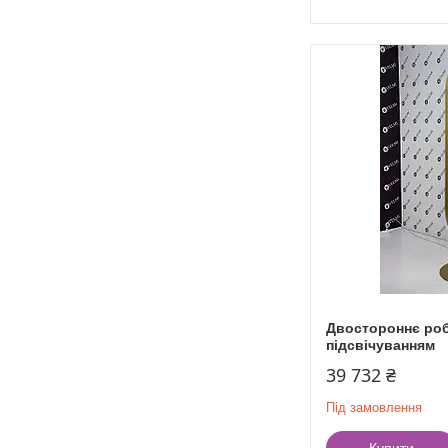
Двостороннє роб
підсвічуванням
39 732 ₴
Під замовлення
Купити