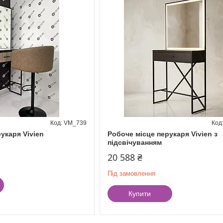
VM_739
укаря Vivien
Робоче місце перукаря Vivien з
підсвічуванням
20 588 ₴
Під замовлення
Купити