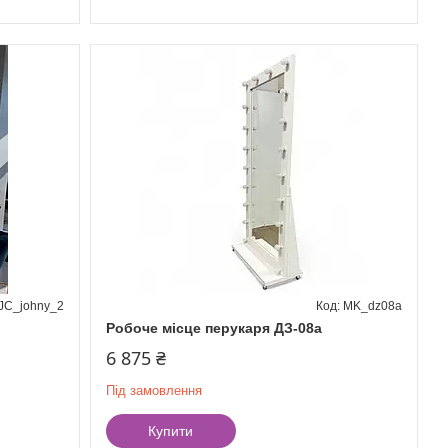
JC_johny_2
MK_dz08а
Робоче місце перукаря ДЗ-08а
6 875 ₴
Під замовлення
Купити