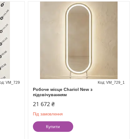
VM_729
VM_729_1
Робоче місце Chariol New з
підсвічуванням
21 672 ₴
Під замовлення
Купити