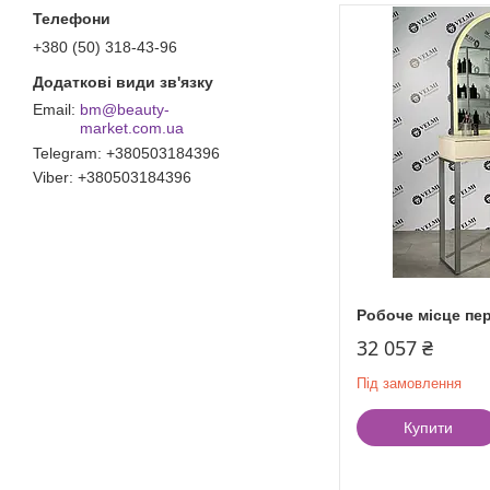
+380 (50) 318-43-96
bm@beauty-
market.com.ua
Telegram
+380503184396
Viber
+380503184396
Робоче місце пе
32 057 ₴
Під замовлення
Купити