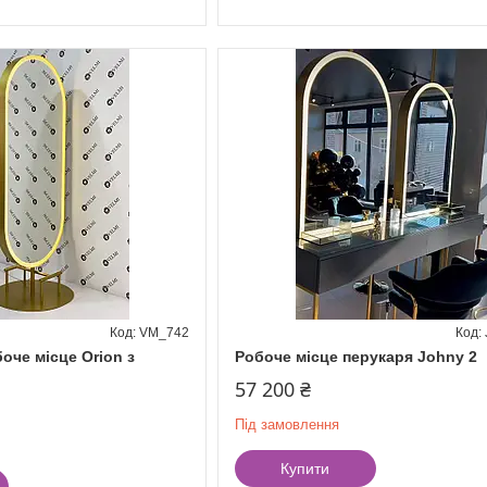
VM_742
оче місце Orion з
Робоче місце перукаря Johny 2
57 200 ₴
Під замовлення
Купити