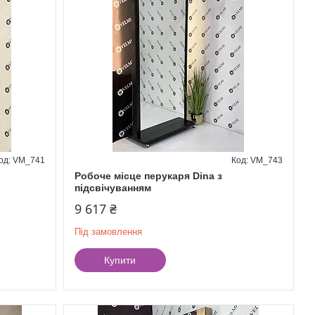
VM_741
VM_743
Робоче місце перукаря Dina з
підсвічуванням
9 617 ₴
Під замовлення
Купити