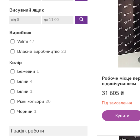
Висувний ящик
Виробник
Velmi
47
Власне виробництво
23
Колір
Бежевий
1
Робоче місце пер
Білий
4
підсвічуванням
Білий
1
31 605 ₴
Різні кольори
20
Під замовлення
Чорний
1
Купити
Графік роботи