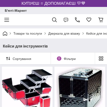
КУПУЄШ = ДОПОМАГАЄШ 💛💙
Б'юті-Маркет
Товари та послуги
Дзеркала для візажу
Кейси для ін
Кейси для інструментів
Сортування
0
Фільтри