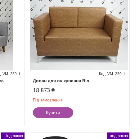
VM_239_t
VM_230_t
ma
Диван для очікування Rio
18 873 ₴
Під замовлення
Купити
Под заказ
под заказ