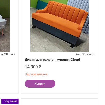
SB_dolli
SB_cloud
Диван для залу очікування Cloud
14 900 ₴
Під замовлення
Купити
под заказ