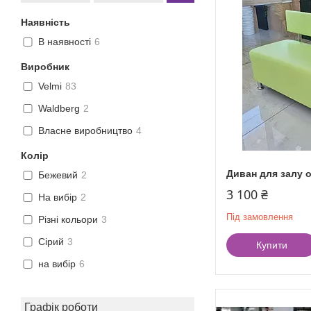
Наявність
В наявності
6
Виробник
Velmi
83
Waldberg
2
Власне виробництво
4
Колір
Диван для залу о
Бежевий
2
3 100 ₴
На вибір
2
Під замовлення
Різні кольори
3
Сірий
3
Купити
на вибір
6
Графік роботи