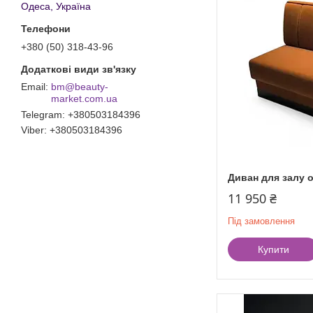
Одеса, Україна
+380 (50) 318-43-96
bm@beauty-
market.com.ua
Telegram
+380503184396
Viber
+380503184396
Диван для залу о
11 950 ₴
Під замовлення
Купити