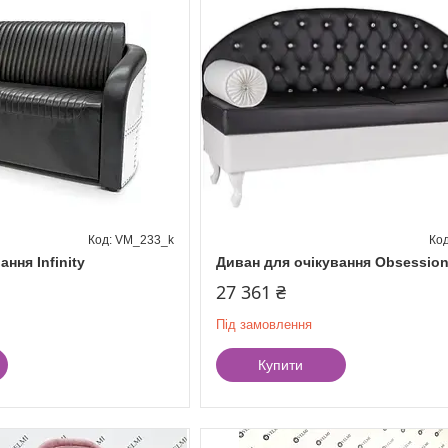
VM_233_k
ння Infinity
Диван для очікування Obsessio
27 361 ₴
Під замовлення
Купити