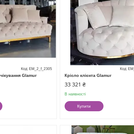
EM_2_f_2305
EM
чікування Glamur
Крісло клієнта Glamur
33 321 ₴
В наявності
Купити