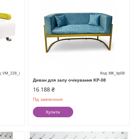
VM_228_i
MK_kp08
Диван для залу очікування KP-08
16 188 ₴
Під замовлення
Купити