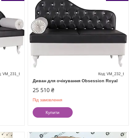
VM_231_t
VM_232_t
n
Диван для очікування Obsession Royal
25 510 ₴
Під замовлення
Купити