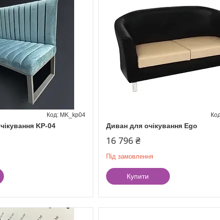
MK_kp04
чікування KP-04
Диван для очікування Ego
16 796 ₴
Під замовлення
Купити