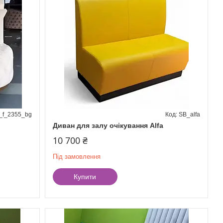
_f_2355_bg
SB_alfa
Диван для залу очікування Alfa
10 700 ₴
Під замовлення
Купити