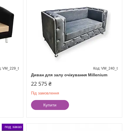
VM_229_t
VM_240_t
Диван для залу очікування Millenium
22 575 ₴
Під замовлення
Купити
под заказ