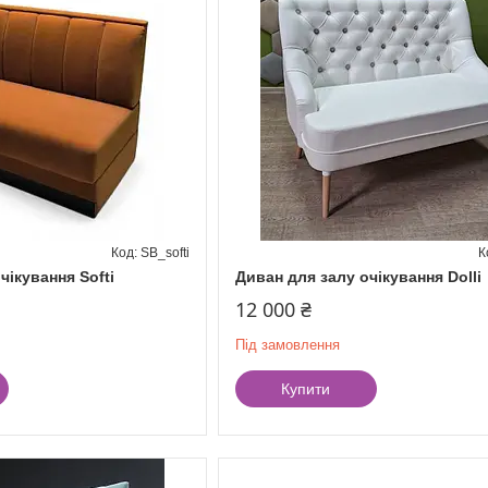
SB_softi
чікування Softi
Диван для залу очікування Dolli
12 000 ₴
Під замовлення
Купити