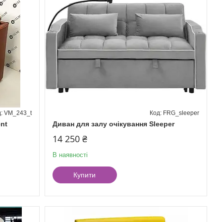
VM_243_t
FRG_sleeper
nt
Диван для залу очікування Sleeper
14 250 ₴
В наявності
Купити