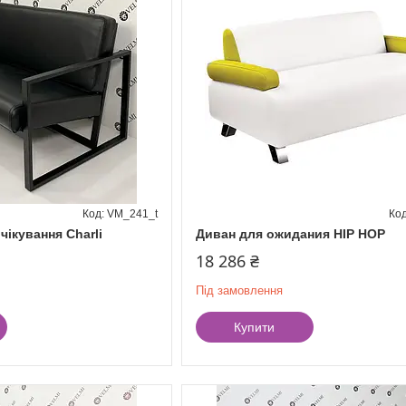
VM_241_t
чікування Charli
Диван для ожидания HIP HOP
18 286 ₴
Під замовлення
Купити