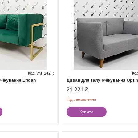
VM_242_t
чікування Eridan
Диван для залу очікування Opti
21 221 ₴
Під замовлення
Купити