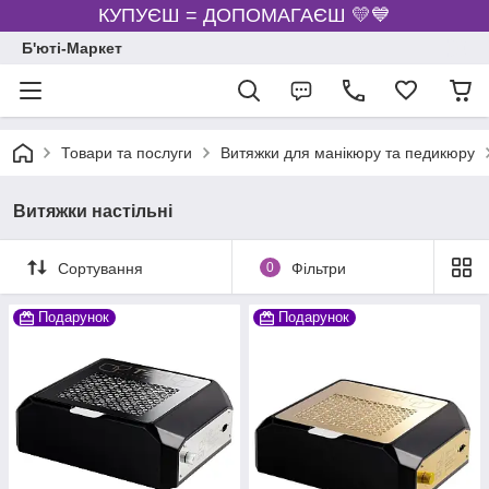
КУПУЄШ = ДОПОМАГАЄШ 💛💙
Б'юті-Маркет
Товари та послуги
Витяжки для манікюру та педикюру
Витяжки настільні
Сортування
0
Фільтри
Подарунок
Подарунок