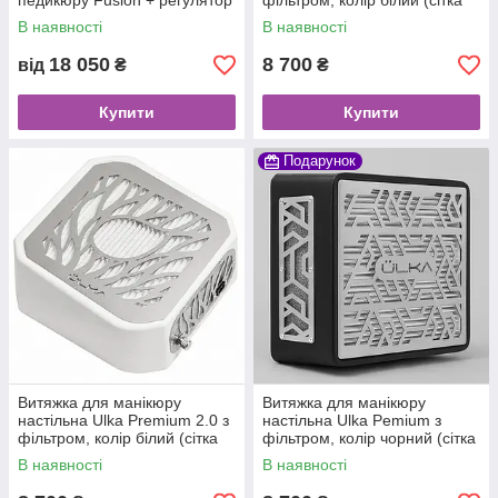
педикюру Fusion + регулятор
фільтром, колір білий (сітка
швидкості
металік)
В наявності
В наявності
18 050
8 700
від
₴
₴
Купити
Купити
Подарунок
Витяжка для манікюру
Витяжка для манікюру
настільна Ulka Premium 2.0 з
настільна Ulka Pemium з
фільтром, колір білий (сітка
фільтром, колір чорний (сітка
металік)
металік)
В наявності
В наявності