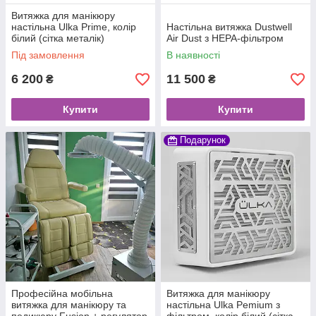
Витяжка для манікюру
настільна Ulka Prime, колір
Настільна витяжка Dustwell
білий (сітка металік)
Air Dust з HEPA-фільтром
Під замовлення
В наявності
6 200
11 500
₴
₴
Купити
Купити
Подарунок
Професійна мобільна
Витяжка для манікюру
витяжка для манікюру та
настільна Ulka Pemium з