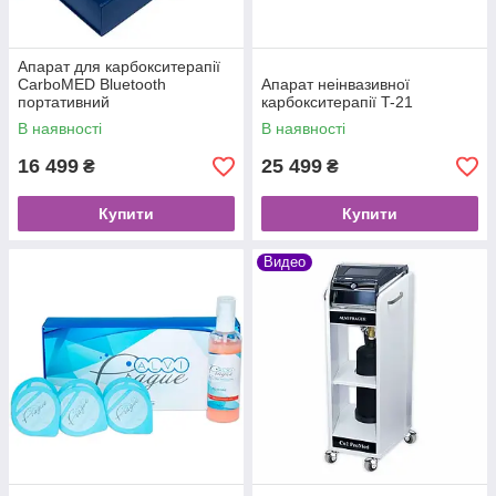
Апарат для карбокситерапії
CarboMED Bluetooth
Апарат неінвазивної
портативний
карбокситерапії T-21
В наявності
В наявності
16 499
25 499
₴
₴
Купити
Купити
Видео