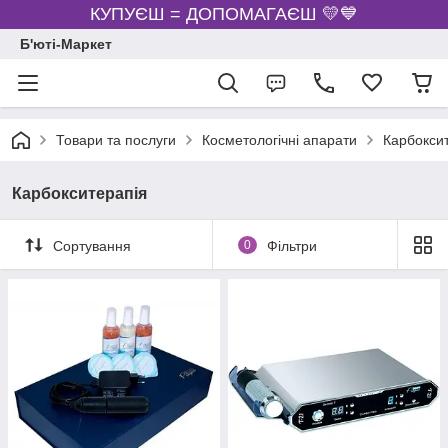
КУПУЄШ = ДОПОМАГАЄШ 💛💙
Б'юті-Маркет
Товари та послуги
Косметологічні апарати
Карбокси
Карбокситерапія
Сортування
0
Фільтри