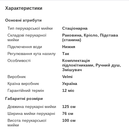
Характеристики
Основні атрибути
Тип перукарської мийки
Стаціонарна
Складові перукарної
Раковина, Крісло, Підстава
мийки
(станина)
Підключення води
Нижня
Регулювання кута нахилу
Так
Особливості
Комплектація
підлокітниками, Ручний душ,
Змішувач
Виробник
Velmi
Країна виробник
Україна
Гарантійний термін
12 міс
Габаритні розміри
Довжина перукарні мийки
125 см
Ширина мийки перукарні
76 см
Висота перукарської
100 см
мийки