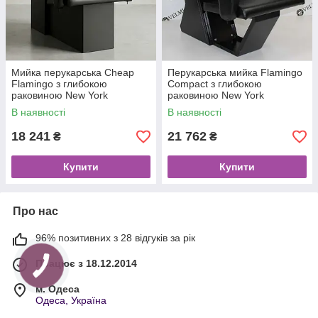
Мийка перукарська Cheap
Перукарська мийка Flamingo
Flamingo з глибокою
Compact з глибокою
раковиною New York
раковиною New York
В наявності
В наявності
18 241
21 762
₴
₴
Купити
Купити
Про нас
96% позитивних з 28 відгуків за рік
Працює з 18.12.2014
м. Одеса
Одеса, Україна