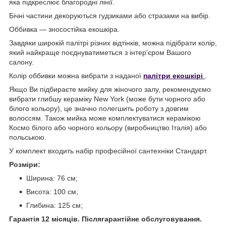
яка підкреслює благородні лінії.
Бічні частини декоруються гудзиками або стразами на вибір.
Оббивка — зносостійка екошкіра.
Завдяки широкій палітрі різних відтінків, можна підібрати колір,
який найкраще поєднуватиметься з інтер'єром Вашого
салону.
Колір оббивки можна вибрати з наданої
палітри екошкір
і
.
Якщо Ви підбираєте мийку для жіночого залу, рекомендуємо
вибрати глибшу кераміку New York (може бути чорного або
білого кольору), це значно полегшить роботу з довгим
волоссям. Також мийка може комплектуватися керамікою
Космо білого або чорного кольору (виробництво Італія) або
польською.
У комплект входить набір професійної сантехніки Стандарт.
Розміри:
Ширина: 76 см;
Висота: 100 см;
Глибина: 125 см;
Гарантія 12 місяців. Післягарантійне обслуговування.