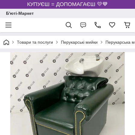
КУПУЄШ = ДОПОМАГАЄШ 💛💙
Б'юті-Маркет
Товари та послуги
Перукарські мийки
Перукарська м