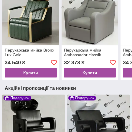
Перукарська мийка Bronx
Перукарська мийка
Перу
Lux Gold
Ambassador classik
Amb
34 540
32 373
34 
₴
₴
Купити
Купити
Акційні пропозиції та новинки
Подарунок
Подарунок