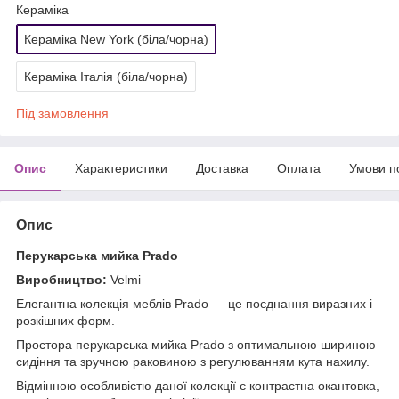
Кераміка
Кераміка New York (біла/чорна)
Кераміка Італія (біла/чорна)
Під замовлення
Опис
Характеристики
Доставка
Оплата
Умови п
Опис
Перукарська мийка Prado
Виробництво:
Velmi
Елегантна колекція меблів Prado — це поєднання виразних і
розкішних форм.
Простора перукарська мийка Prado з оптимальною шириною
сидіння та зручною раковиною з регулюванням кута нахилу.
Відмінною особливістю даної колекції є контрастна окантовка,