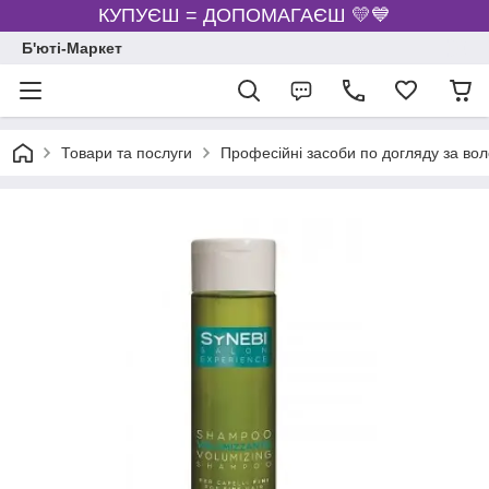
КУПУЄШ = ДОПОМАГАЄШ 💛💙
Б'юті-Маркет
Товари та послуги
Професійні засоби по догляду за во