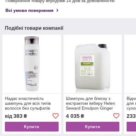
Повернення товару впродовж 14 днів за домовленістю
Всі умови повернення
Подібні товари компанії
Надає еластичність
Шампунь для блиску з
Від
шампунь для всіх типів
екстрактом імбиру Helen
для 
волосся без сульфатів
Seward Emulpon Ginger
сухо
Helen Seward Bio
Sewa
383
4 035
233
від
₴
₴
Restoring
Купити
Купити