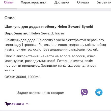
Опис
Характеристики
Доставка
Оплата
Умови п
Опис
Шампунь для додання обсягу Helen Seward Synebi
Виробництво:
Helen Seward, Італія
Шампунь для додання обсягу Synebi з екстрактом червоного
винограду і граната. Ретельно очищає, надає щільність і обсяг
навіть тонким волоссю. Без додавання сульфатів і солей.
Спосіб використання: нанести на вологе волосся, м'яко
масажуючи, розподільник засіб. Ретельно змити, потім
повторити процедуру. Залишити на кілька секунд і знову
змити.
Об'єм: 300ml, 1000ml.
Задати запитання за товаром
Приховати