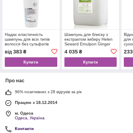
Надає еластичність
Шампунь для блиску з
Від
шампунь для всіх типів
екстрактом імбиру Helen
для 
волосся без сульфатів
Seward Emulpon Ginger
сухо
Helen Seward Bio
Sewa
383
4 035
233
від
₴
₴
Restoring
Купити
Купити
Про нас
96% позитивних з 28 відгуків за рік
Працює з 18.12.2014
м. Одеса
Одеса, Україна
Контакти