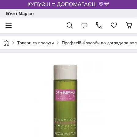
КУПУЄШ = ДОПОМАГАЄШ 💛💙
Б'юті-Маркет
Товари та послуги
Професійні засоби по догляду за во