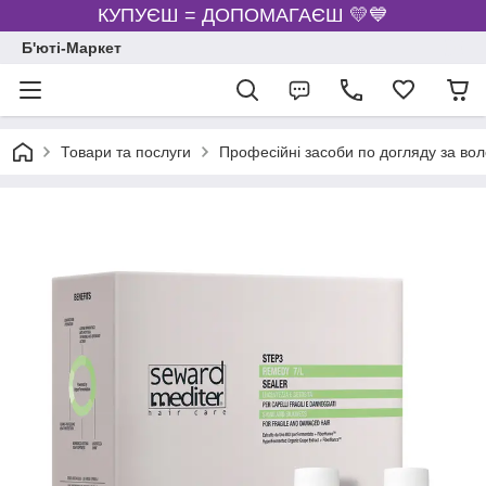
КУПУЄШ = ДОПОМАГАЄШ 💛💙
Б'юті-Маркет
Товари та послуги
Професійні засоби по догляду за во