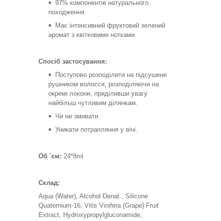
97% компонентів натурального
походження
Має інтенсивний фруктовий зелений
аромат з квітковими нотками.
Спосіб застосування:
Поступово розподілити на підсушене
рушником волосся, розподіляючи на
окремі локони, приділивши увагу
найбільш чутливим ділянкам.
Чи не змивати.
Уникати потрапляння у вічі.
Об `єм:
24*8ml
Склад:
Aqua (Water), Alcohol Denat., Silicone
Quaternium-16, Vitis Vinifera (Grape) Fruit
Extract, Hydroxypropylgluconamide,