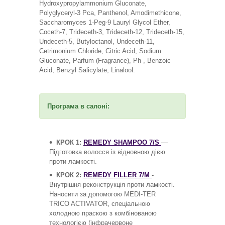
Hydroxypropylammonium Gluconate,
Polyglyceryl-3 Pca, Panthenol, Amodimethicone,
Saccharomyces 1-Peg-9 Lauryl Glycol Ether,
Coceth-7, Trideceth-3, Trideceth-12, Trideceth-15,
Undeceth-5, Butyloctanol, Undeceth-11,
Cetrimonium Chloride, Citric Acid, Sodium
Gluconate, Parfum (Fragrance), Ph , Benzoic
Acid, Benzyl Salicylate, Linalool.
Програма в салоні:
КРОК 1:
REMEDY SHAMPOO 7/S
—
Підготовка волосся із відновною дією
проти ламкості.
КРОК 2:
REMEDY FILLER 7/M
-
Внутрішня реконструкція проти ламкості.
Наносити за допомогою MEDI-TER
TRICO ACTIVATOR, спеціальною
холодною праскою з комбінованою
технологією (інфрачервоне