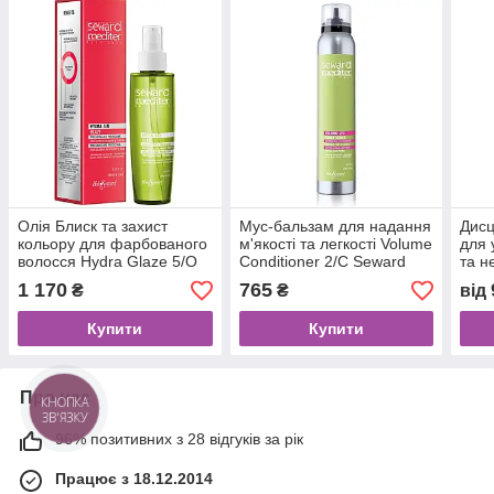
Олія Блиск та захист
Мус-бальзам для надання
Дис
кольору для фарбованого
м'якості та легкості Volume
для 
волосся Hydra Glaze 5/O
Conditioner 2/C Seward
та н
Seward Mediter
Mediter
Abso
1 170
765
₴
₴
від
Sewa
Купити
Купити
Про нас
КНОПКА
ЗВ'ЯЗКУ
96% позитивних з 28 відгуків за рік
Працює з 18.12.2014