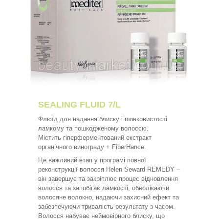
SEALING FLUID 7/L
Флюїд для надання блиску і шовковистості
ламкому та пошкодженому волоссю.
Містить гіперферментований екстракт
органічного винограду + FiberHance.
Це важливий етап у програмі повної
реконструкції волосся Helen Seward REMEDY –
він завершує та закріплює процес відновлення
волосся та запобігає ламкості, обволікаючи
волосяне волокно, надаючи захисний ефект та
забезпечуючи тривалість результату з часом.
Волосся набуває неймовірного блиску, що