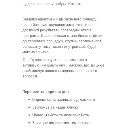
підкреслює знову набуту м'якість.
Завдяки ефективній дії захисного флюїду
після його застосування закріплюються
досягнуті результати попередніх етапів
програми. Ваше волосся стане більш стійким
до термічних процедур, ступінь зволоженості
волосся, у тому числі і внутрішньої, буде
максимальною.
Флюїд застосовується в комплексі з
активізуючим шампунем і маскою, що зміцнює,
і забезпечує зовнішнє відновлення вашого
волосся.
Переваги та корисна дія:
Відновлює та захищає від ламкості
Зволожує та надає блиску
Надає м'якість та шовковистість.
Захищає від високих температур