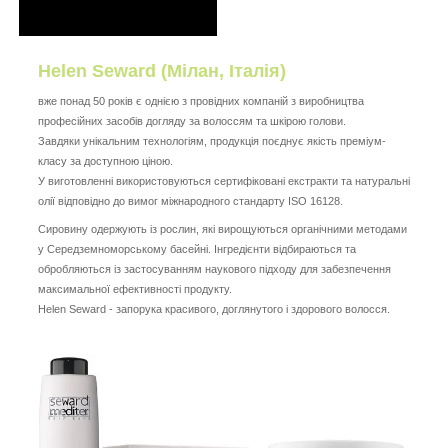
Helen Seward (Мілан, Італія)
вже понад 50 років є однією з провідних компаній з виробництва
професійних засобів догляду за волоссям та шкірою голови.
Завдяки унікальним технологіям, продукція поєднує якість преміум-
класу за доступною ціною.
У виготовленні використовуються сертифіковані екстракти та натуральні
олії відповідно до вимог міжнародного стандарту ISO 16128.
Сировину одержують із рослин, які вирощуються органічними методами
у Середземноморському басейні. Інгредієнти відбираються та
обробляються із застосуванням наукового підходу для забезпечення
максимальної ефективності продукту.
Helen Seward - запорука красивого, доглянутого і здорового волосся.