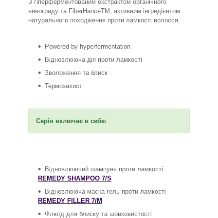
З гіперферментованим екстрактом органічного
винограду та FiberHanceTM, активним інгредієнтом
натурального походження проти ламкості волосся.
Powered by hyperfermentation
Відновлююча дія проти ламкості
Зволоження та блиск
Термозахист
Серія включає в себе:
Відновлюючий шампунь проти ламкості
REMEDY SHAMPOO 7/S
Відновлююча маска-гель проти ламкості
REMEDY FILLER 7/M
Флюїд для блиску та шовковистості