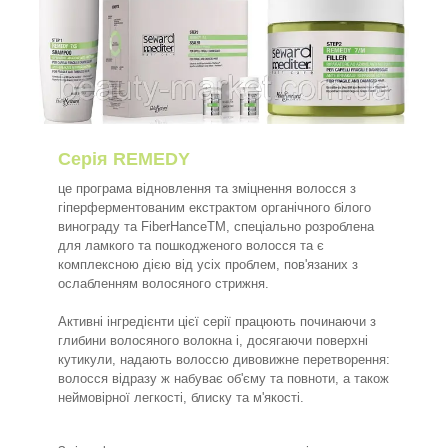
Серія REMEDY
це програма відновлення та зміцнення волосся з
гіперферментованим екстрактом органічного білого
винограду та FiberHanceTM, спеціально розроблена
для ламкого та пошкодженого волосся та є
комплексною дією від усіх проблем, пов'язаних з
ослабленням волосяного стрижня.
Активні інгредієнти цієї серії працюють починаючи з
глибини волосяного волокна і, досягаючи поверхні
кутикули, надають волоссю дивовижне перетворення:
волосся відразу ж набуває об'єму та повноти, а також
неймовірної легкості, блиску та м'якості.