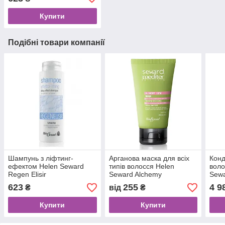
Купити
Подібні товари компанії
Шампунь з ліфтинг-
Арганова маска для всіх
Конд
ефектом Helen Seward
типів волосся Helen
воло
Regen Elisir
Seward Alchemy
Sew
623
255
4 9
₴
від
₴
Купити
Купити