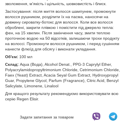
зволоження, м'якість і щільність, шовковистість і блиск.
Застосування: після миття волосся шампунем, промокнути
волосся рушником, розділити їх на пасма, наносячи на
довжину сироватку-ботокс для волосся. Коли все волосся
оброблені, закрити плівкою і помістити під джерело тепла:
фен, на 15 хвилин. Після закінчення часу, змити теплою
проточною водою на 50 відсотків, залишаючи трохи продукту
на волоссі. Промокнути волосся рушником, і перед сушінням
нанести флюїд для обсягу і виконати укладання.
Об'єм:
100 мл
Склад:
Aqua (Вода), Alcohol Denat., PPG-3 Caprylyl Ether,
Polyacrylamidopropyltrimonium Chloride, Cetrimonium Chloride,
Faex (Yeast) Extract, Acacia Seyal Gum Extract, Hydroxypropyl
Guar, Propylene Glycol, Parfum (Fragrance), Citric Acid, Benzyl
Salicylate, Limonene, Linalool
Для кращого результату рекомендуємо використовувати всю
серію Regen Elisir.
Задати запитання за товаром