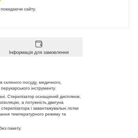
е покидаючи сайту.
Інформація для замовлення
ня скляного посуду, медичного,
а перукарського інструменту.
ані. Стерилізатор оснащений дисплеєм,
ізоляцію, а потужність двигуна
стерилізатора і завантажувальні лотки
вання температурного режиму та
без пакету.