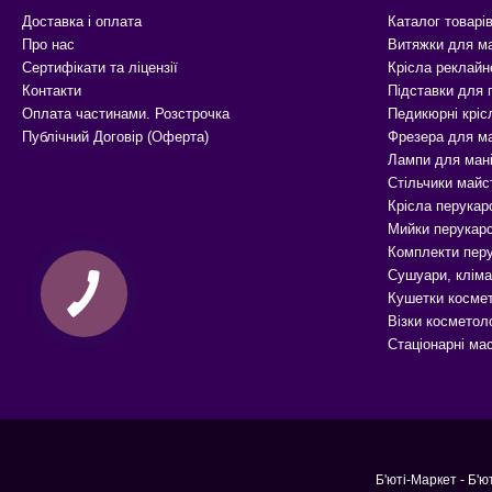
Доставка і оплата
Каталог товарі
Про нас
Витяжки для м
Сертифікати та ліцензії
Крісла реклайн
Контакти
Підставки для
Оплата частинами. Розстрочка
Педикюрні кріс
Публічний Договір (Оферта)
Фрезера для м
Лампи для ман
Стільчики майс
Крісла перукар
Мийки перукарс
Комплекти перу
Сушуари, кліма
Кушетки космет
Візки косметоло
Стаціонарні ма