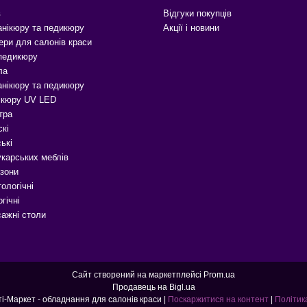
в
Відгуки покупців
анікюру та педикюру
Акції і новини
ери для салонів краси
 педикюру
ла
анікюру та педикюру
ікюру UV LED
тра
скі
ькі
карських меблів
зони
ологічні
гічні
сажні столи
Сайт створений на маркетплейсі
Prom.ua
Продавець на Bigl.ua
Б'юті-Маркет - Б'юті-Маркет - обладнання для салонів краси |
Поскаржитися на контент
|
Політик