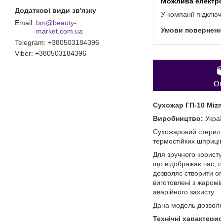
У компанії підклю
bm@beauty-
market.com.ua
Telegram
+380503184396
Viber
+380503184396
О
Сухожар ГП-10 Miz
Виробництво:
Укра
Сухожаровий стериліз
термостійких шприців
Для зручного корист
що відображає час, о
дозволяє створити о
виготовлені з жаром
аварійного захисту.
Дана модель дозволяє
Технічні характери