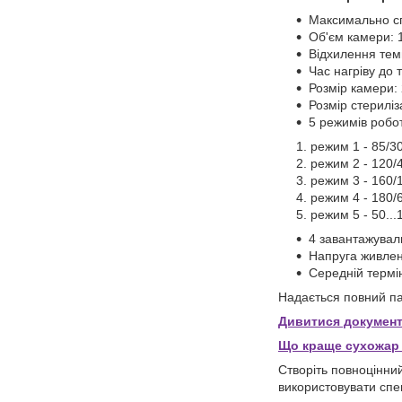
Максимально сп
Об'єм камери: 1
Відхилення темп
Час нагріву до 
Розмір камери: 2
Розмір стериліза
5 режимів робот
режим 1 - 85/3
режим 2 - 120/
режим 3 - 160/
режим 4 - 180/
режим 5 - 50...
4 завантажувал
Напруга живлен
Середній термін
Надається повний па
Дивитися докумен
Що краще сухожар 
Створіть повноцінни
використовувати сп