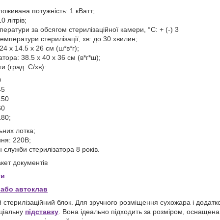
оживана потужність: 1 кВатт;
0 літрів;
ератури за обсягом стерилізаційної камери, °С: + (-) 3
температури стерилізації, хв: до 30 хвилин;
4 х 14.5 х 26 см (ш*в*г);
тора: 38.5 x 40 x 36 см (в*г*ш);
и (град. С/хв):
0
45
150
60
180;
ьних лотка;
ня: 220В;
 служби стерилізатора 8 років.
кет документів
ти
або автоклав
й стерилізаційний блок. Для зручного розміщення сухожара і дода
еціальну
підставку
. Вона ідеально підходить за розміром, оснащен