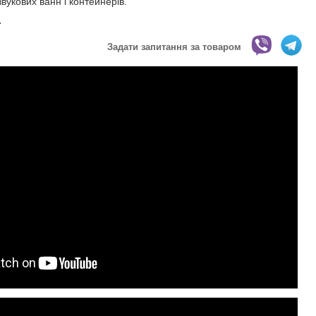
вукових ванн і контейнерів.
.
Задати запитання за товаром