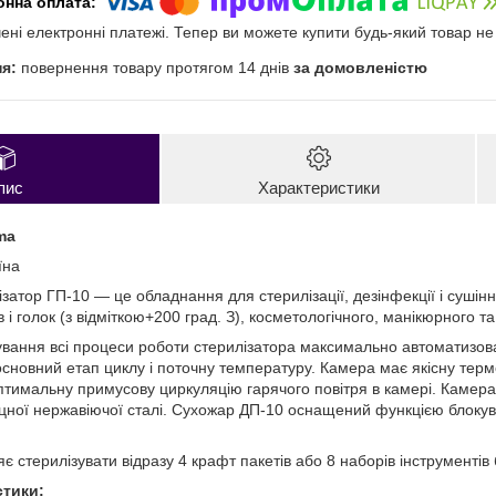
чені електронні платежі. Тепер ви можете купити будь-який товар н
повернення товару протягом 14 днів
за домовленістю
пис
Характеристики
ma
їна
атор ГП-10 — це обладнання для стерилізації, дезінфекції і сушін
 і голок (з відміткою+200 град. З), косметологічного, манікюрного т
ування всі процеси роботи стерилізатора максимально автоматизов
сновний етап циклу і поточну температуру. Камера має якісну термо
птимальну примусову циркуляцію гарячого повітря в камері. Камера 
іцної нержавіючої сталі. Сухожар ДП-10 оснащений функцією блоку
 стерилізувати відразу 4 крафт пакетів або 8 наборів інструментів 
стики: