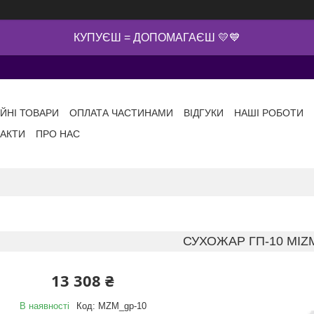
КУПУЄШ = ДОПОМАГАЄШ 💛💙
ІЙНІ ТОВАРИ
ОПЛАТА ЧАСТИНАМИ
ВІДГУКИ
НАШІ РОБОТИ
АКТИ
ПРО НАС
СУХОЖАР ГП-10 MIZ
13 308 ₴
В наявності
Код:
MZM_gp-10