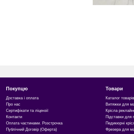
Покупцю
Товари
Доставка і оплата
Каталог товарі
Про нас
Витяжки для м
Сертифікати та ліцензії
Крісла реклайн
Контакти
Підставки для
Оплата частинами. Розстрочка
Педикюрні кріс
Публічний Договір (Оферта)
Фрезера для м