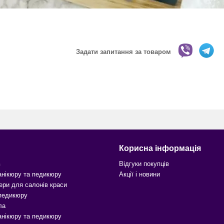
Задати запитання за товаром
Корисна інформація
в
Відгуки покупців
анікюру та педикюру
Акції і новини
ери для салонів краси
 педикюру
ла
анікюру та педикюру