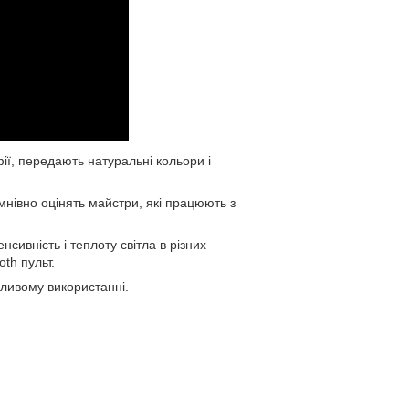
ії, передають натуральні кольори і
мнівно оцінять майстри, які працюють з
сивність і теплоту світла в різних
th пульт.
йливому використанні.