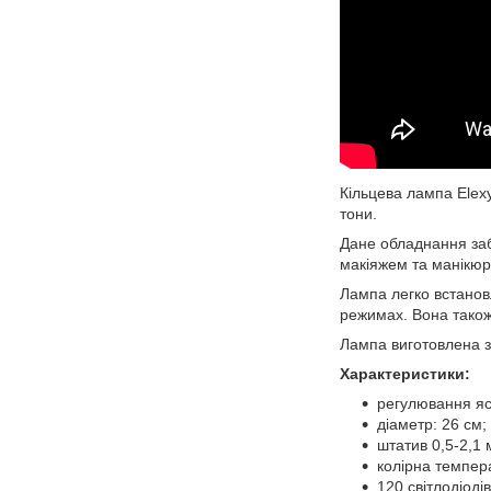
Кільцева лампа Elexy
тони.
Дане обладнання заб
макіяжем та манікюр
Лампа легко встановл
режимах. Вона також
Лампа виготовлена з
Характеристики:
регулювання яск
діаметр: 26 см;
штатив 0,5-2,1 
колірна темпер
120 світлодіодів