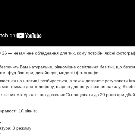
 26 — незамінне обладнання для тих, кому потрібні якісні фотограф
езпечить Вам натуральне, рівномірне освітлення без тіні, що безсу
ом, фуд-блогери, дизайнери, моделі і фотографи.
юється на штатив і розбирається, а також дозволяє регулювати інтен
 має тримач для телефону, шарнір для регулювання нахилу, Bluetoo
 якісних матеріалів, що дозволяє їй працювати до 20 років при дба
равості: 10 рівнів;
м;
атура: 3 режиму;
;