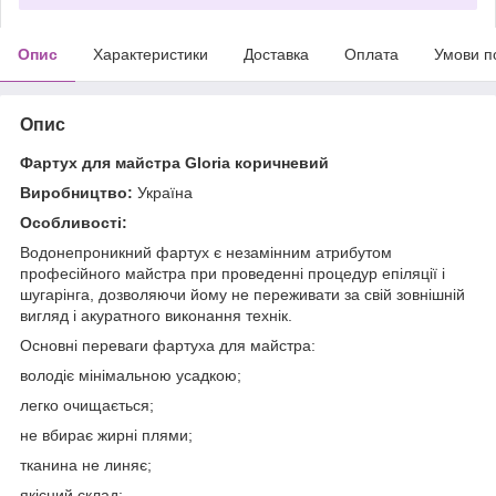
Опис
Характеристики
Доставка
Оплата
Умови п
Опис
Фартух для майстра Gloria коричневий
Виробництво:
Україна
Особливості:
Водонепроникний фартух є незамінним атрибутом
професійного майстра при проведенні процедур епіляції і
шугарінга, дозволяючи йому не переживати за свій зовнішній
вигляд і акуратного виконання технік.
Основні переваги фартуха для майстра:
володіє мінімальною усадкою;
легко очищається;
не вбирає жирні плями;
тканина не линяє;
якісний склад;