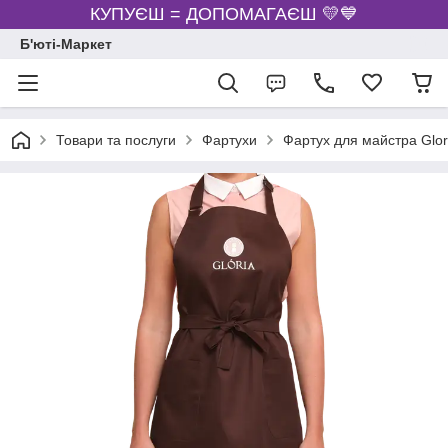
КУПУЄШ = ДОПОМАГАЄШ 💛💙
Б'юті-Маркет
Товари та послуги
Фартухи
Фартух для майстра Glor