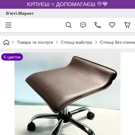
КУПУЄШ = ДОПОМАГАЄШ 💛💙
Б'юті-Маркет
Товари та послуги
Стільці майстра
Стільці без спинк
6 цветов