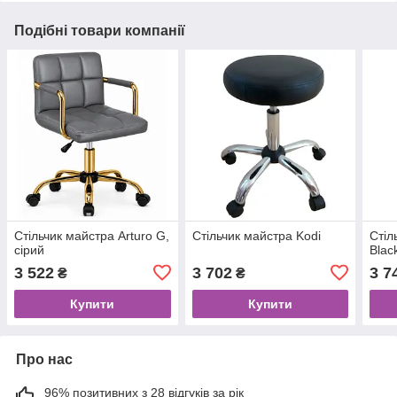
Подібні товари компанії
Стільчик майстра Arturo G,
Стільчик майстра Kodi
Стіл
сірий
Blac
3 522
3 702
3 7
₴
₴
Купити
Купити
Про нас
96% позитивних з 28 відгуків за рік