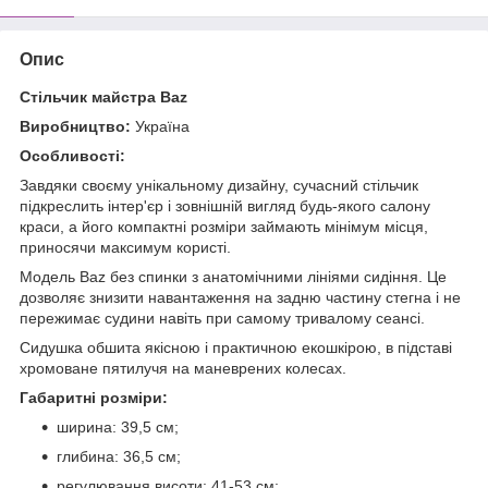
Опис
Стільчик майстра Baz
Виробництво:
Україна
Особливості:
Завдяки своєму унікальному дизайну, сучасний стільчик
підкреслить інтер'єр і зовнішній вигляд будь-якого салону
краси, а його компактні розміри займають мінімум місця,
приносячи максимум користі.
Модель Baz без спинки з анатомічними лініями сидіння. Це
дозволяє знизити навантаження на задню частину стегна і не
пережимає судини навіть при самому тривалому сеансі.
Сидушка обшита якісною і практичною екошкірою, в підставі
хромоване пятилучя на маневрених колесах.
Габаритні розміри:
ширина: 39,5 см;
глибина: 36,5 см;
регулювання висоти: 41-53 см;