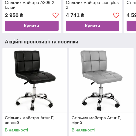
Стільчик майстра А206-2,
Стільчик майстра Lion plus
Стіл
білий
2
2 950
4 741
4 5
₴
₴
Купити
Купити
Акційні пропозиції та новинки
Стільчик майстра Artur F,
Стільчик майстра Artur F,
чорний
сірий
В наявності
В наявності