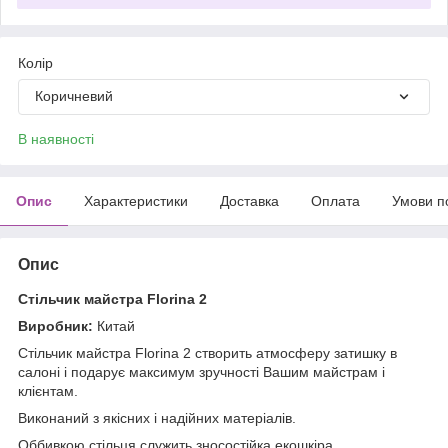
Колір
Коричневий
В наявності
Опис
Характеристики
Доставка
Оплата
Умови п
Опис
Стільчик майстра Florina 2
Виробник:
Китай
Стільчик майстра Florina 2
створить атмосферу затишку в
салоні і подарує максимум зручності Вашим майстрам і
клієнтам.
Виконаний з якісних і надійних матеріалів.
Оббивкою стільця служить зносостійка екошкіра.