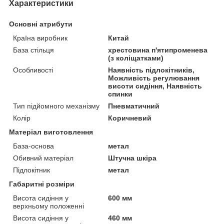
Характеристики
Основні атрибути
Країна виробник
Китай
База стільця
хрестовина п'ятипроменева
(з коліщатками)
Особливості
Наявність підлокітників,
Можливість регулювання
висоти сидіння, Наявність
спинки
Тип підйомного механізму
Пневматичний
Колір
Коричневий
Матеріал виготовлення
База-основа
метал
Обивний матеріал
Штучна шкіра
Підлокітник
метал
Габаритні розміри
Висота сидіння у
600 мм
верхньому положенні
Висота сидіння у
460 мм