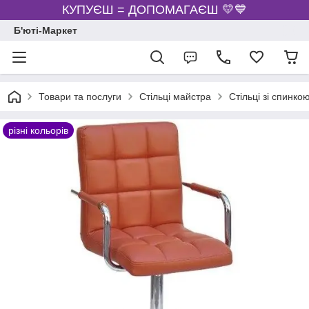
КУПУЄШ = ДОПОМАГАЄШ 💛💙
Б'юті-Маркет
Товари та послуги
Стільці майстра
Стільці зі спинко
різні кольорів