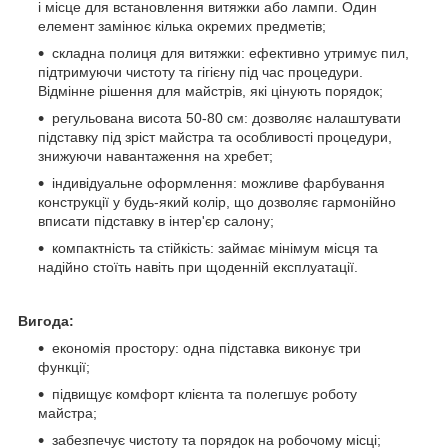
і місце для встановлення витяжки або лампи. Один
елемент замінює кілька окремих предметів;
складна полиця для витяжки: ефективно утримує пил,
підтримуючи чистоту та гігієну під час процедури.
Відмінне рішення для майстрів, які цінують порядок;
регульована висота 50-80 см: дозволяє налаштувати
підставку під зріст майстра та особливості процедури,
знижуючи навантаження на хребет;
індивідуальне оформлення: можливе фарбування
конструкції у будь-який колір, що дозволяє гармонійно
вписати підставку в інтер'єр салону;
компактність та стійкість: займає мінімум місця та
надійно стоїть навіть при щоденній експлуатації.
Вигода:
економія простору: одна підставка виконує три
функції;
підвищує комфорт клієнта та полегшує роботу
майстра;
забезпечує чистоту та порядок на робочому місці;