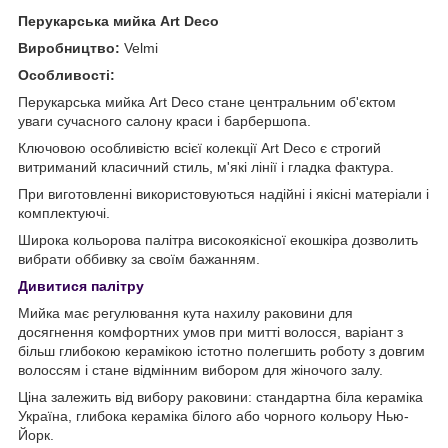
Перукарська мийка Art Deco
Виробництво:
Velmi
Особливості:
Перукарська мийка Art Deco стане центральним об'єктом
уваги сучасного салону краси і барбершопа.
Ключовою особливістю всієї колекції Art Deco є строгий
витриманий класичний стиль, м'які лінії і гладка фактура.
При виготовленні використовуються надійні і якісні матеріали і
комплектуючі.
Широка кольорова палітра високоякісної екошкіра дозволить
вибрати оббивку за своїм бажанням.
Дивитися палітру
Мийка має регулювання кута нахилу раковини для
досягнення комфортних умов при митті волосся, варіант з
більш глибокою керамікою істотно полегшить роботу з довгим
волоссям і стане відмінним вибором для жіночого залу.
Ціна залежить від вибору раковини: стандартна біла кераміка
Україна, глибока кераміка білого або чорного кольору Нью-
Йорк.