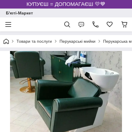
КУПУЄШ = ДОПОМАГАЄШ 💛💙
Б'юті-Маркет
Товари та послуги
Перукарські мийки
Перукарська м