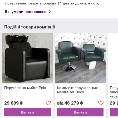
Повернення товару впродовж 14 днів за домовленістю
Всі умови повернення
Подібні товари компанії
Перукарська мийка Polo
Комплект перукарських
Перу
меблів Art Deco
Vinc
кера
29 889
46 279
29 
₴
від
₴
Купити
Купити