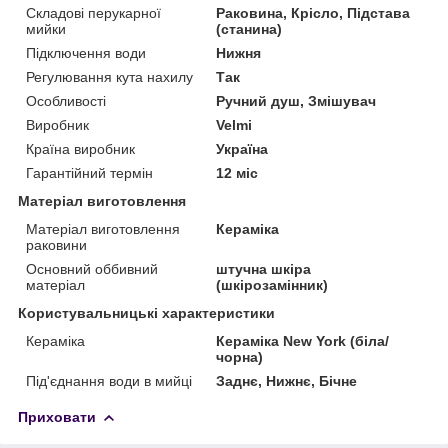
Складові перукарної
Раковина, Крісло, Підстава
мийки
(станина)
Підключення води
Нижня
Регулювання кута нахилу
Так
Особливості
Ручний душ, Змішувач
Виробник
Velmi
Країна виробник
Україна
Гарантійний термін
12 міс
Матеріал виготовлення
Матеріал виготовлення
Кераміка
раковини
Основний оббивний
штучна шкіра
матеріал
(шкірозамінник)
Користувальницькі характеристики
Кераміка
Кераміка New York (біла/
чорна)
Під'єднання води в мийці
Заднє, Нижнє, Бічне
Приховати