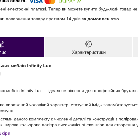
чені електронні платежі. Тепер ви можете купити будь-який товар н
повернення товару протягом 14 днів
за домовленістю
пис
Характеристики
ких меблів Infinity Lux
i
х меблів Infinity Lux — ідеальне рішення для професійних брутальн
раво виражений чоловічий характер, статусний імідж запам'ятовуєтьс
секунд.
ями даного комплекту є численні деталі та конструкції з полірованої 
ж широка кольорова палітра високоякісної екошкіри для створення ун
шкіри