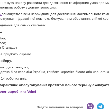
ння кута нахилу раковини для досягнення комфортних умов при мит
олегшить роботу з довгим волоссям.
о
оснащується всім необхідним для досягнення максимального комф
мплектується гідравлічної помпою, блокуванням обертання, стійкої 
аднання для самих стильних.
ь:
йка;
сло;
и Стандарт.
а придбати окремо.
вибору:
учя, диск, квадрат;
артна біла кераміка Україна, глибока кераміка білого або чорного 
 14 робочих днів.
ягарантійне обслуговування протягом всього терміну експлуата
алог виробника Velmi
Задати запитання за товаром