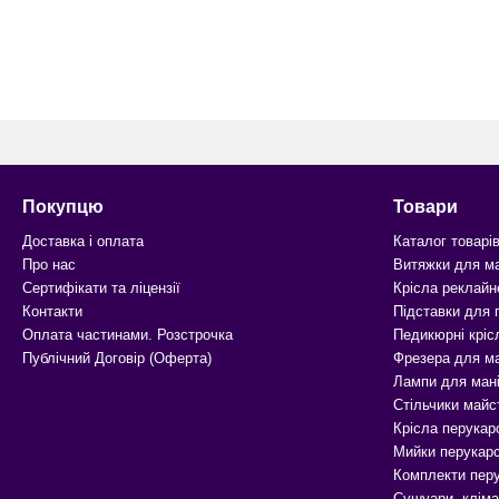
Покупцю
Товари
Доставка і оплата
Каталог товарі
Про нас
Витяжки для м
Сертифікати та ліцензії
Крісла реклайн
Контакти
Підставки для
Оплата частинами. Розстрочка
Педикюрні кріс
Публічний Договір (Оферта)
Фрезера для м
Лампи для ман
Стільчики майс
Крісла перукар
Мийки перукарс
Комплекти перу
Сушуари, кліма