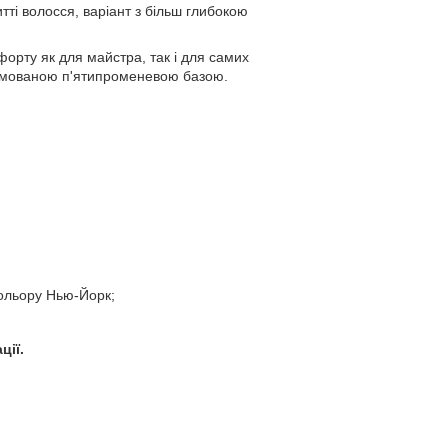
ті волосся, варіант з більш глибокою
орту як для майстра, так і для самих
хромованою п'ятипроменевою базою.
кольору Нью-Йорк;
ції.