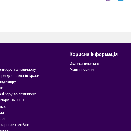
Корисна інформація
в
Відгуки покупців
анікюру та педикюру
Акції і новини
ери для салонів краси
 педикюру
ла
анікюру та педикюру
ікюру UV LED
тра
скі
ькі
карських меблів
зони