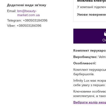
У компанії підклю
bm@beauty-
market.com.ua
Telegram
+380503184396
Viber
+380503184396
О
Комплект перукарсь
Виробництво:
Velm
Особливості:
Комплект перукарськи
барбершопів.
Infinity Lux має яск
себе увагу з перших 
Ключовими особливост
комплектуючі, а тако
Вибрати колір еко