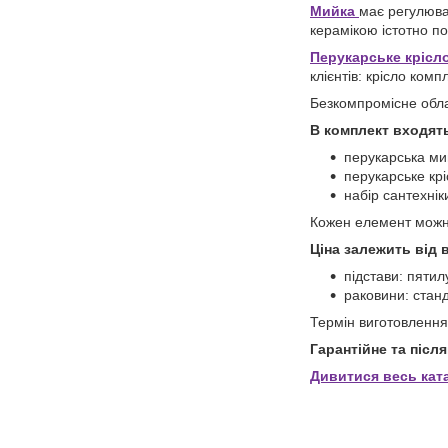
Мийка
має регулюва
керамікою істотно п
Перукарське крісл
клієнтів: крісло ко
Безкомпромісне обл
В комплект входят
перукарська ми
перукарське крі
набір сантехнік
Кожен елемент можн
Ціна залежить від 
підстави: пятил
раковини: станд
Термін виготовлення
Гарантійне та післ
Дивитися весь кат