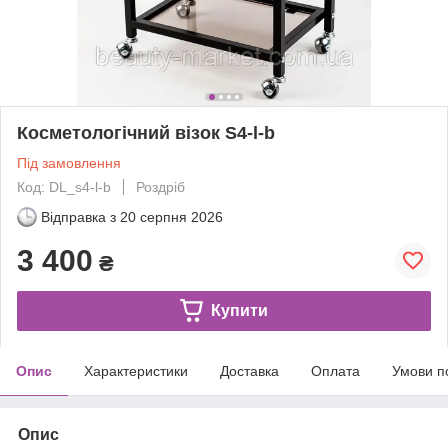
Косметологічний візок S4-l-b
Під замовлення
Код: DL_s4-l-b
Роздріб
Відправка з
20 серпня 2026
3 400
₴
Купити
Опис
Характеристики
Доставка
Оплата
Умови п
Опис