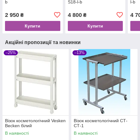
b
S18-l-b
l-b
2 950
4 800
4 7
₴
₴
Купити
Купити
Акційні пропозиції та новинки
–25%
–13%
Візок косметологічний Vesken
Візок косметологічний СТ-
Becken білий
СТ-1
В наявності
В наявності