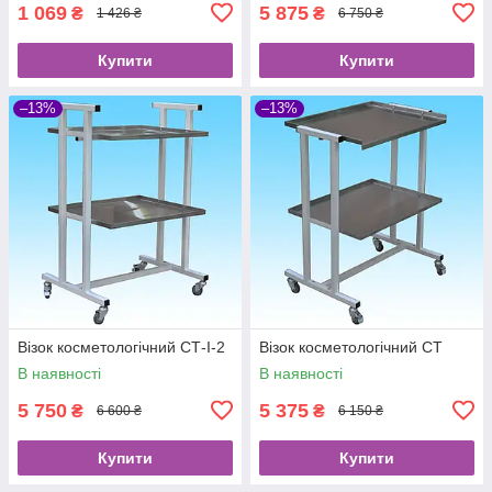
1 069
5 875
₴
₴
1 426 ₴
6 750 ₴
Купити
Купити
–13%
–13%
Візок косметологічний СТ-I-2
Візок косметологічний СТ
В наявності
В наявності
5 750
5 375
₴
₴
6 600 ₴
6 150 ₴
Купити
Купити