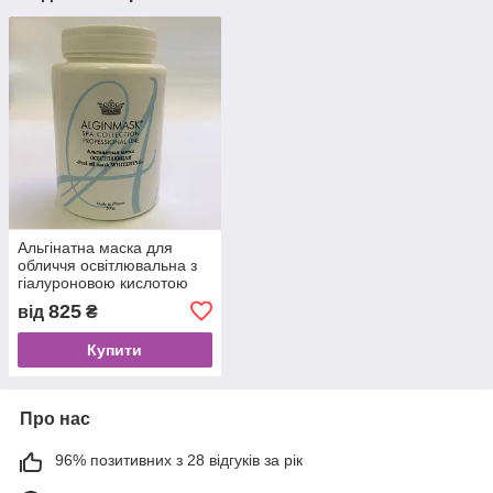
Альгінатна маска для
обличчя освітлювальна з
гіалуроновою кислотою
Peel off mask Whitening,
825
від
₴
Alginmask
Купити
Про нас
96% позитивних з 28 відгуків за рік