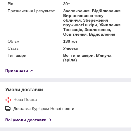
Вік
30+
Призначення і результат
Заспокоєння, Відбілювання,
Вирівнювання тону
обличчя, Збереження
пружності шкіри, Живлення,
Тонізація, Зволоження,
Освітлення, Відновлення
Об`єм
130 мл
Стать
Унісекс
Тип шкіри
Всі типи шкіри, В'януча
(зріла)
Приховати
Умови доставки
Нова Пошта
Доставка Курʼєром Нової пошти
Всі умови доставки