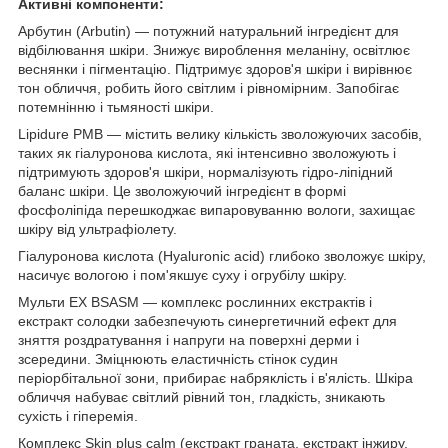
Активні компоненти:
Арбутин (Arbutin) — потужний натуральний інгредієнт для
відбілювання шкіри. Знижує вироблення меланіну, освітлює
веснянки і пігментацію. Підтримує здоров'я шкіри і вирівнює
тон обличчя, робить його світлим і рівномірним. Запобігає
потемнінню і тьмяності шкіри.
Lipidure PMB — містить велику кількість зволожуючих засобів,
таких як гіалуронова кислота, які інтенсивно зволожують і
підтримують здоров'я шкіри, нормалізують гідро-ліпідний
баланс шкіри. Це зволожуючий інгредієнт в формі
фосфоліпіда перешкоджає випаровуванню вологи, захищає
шкіру від ультрафіолету.
Гіалуронова кислота (Hyaluronic acid) глибоко зволожує шкіру,
насичує вологою і пом'якшує суху і огрубілу шкіру.
Мульти EX BSASM — комплекс рослинних екстрактів і
екстракт солодки забезпечують синергетичний ефект для
зняття роздратування і напруги на поверхні дерми і
зсередини. Зміцнюють еластичність стінок судин
періорбітальної зони, прибирає набряклість і в'ялість. Шкіра
обличчя набуває світлий рівний тон, гладкість, зникають
сухість і гіперемія.
Комплекс Skin plus calm (екстракт граната, екстракт інжиру,