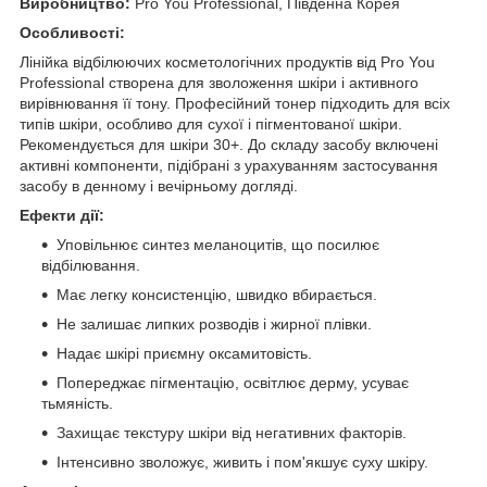
Виробництво:
Pro You Professional, Південна Корея
Особливості:
Лінійка відбілюючих косметологічних продуктів від Pro You
Professional створена для зволоження шкіри і активного
вирівнювання її тону. Професійний тонер підходить для всіх
типів шкіри, особливо для сухої і пігментованої шкіри.
Рекомендується для шкіри 30+. До складу засобу включені
активні компоненти, підібрані з урахуванням застосування
засобу в денному і вечірньому догляді.
Ефекти дії:
Уповільнює синтез меланоцитів, що посилює
відбілювання.
Має легку консистенцію, швидко вбирається.
Не залишає липких розводів і жирної плівки.
Надає шкірі приємну оксамитовість.
Попереджає пігментацію, освітлює дерму, усуває
тьмяність.
Захищає текстуру шкіри від негативних факторів.
Інтенсивно зволожує, живить і пом'якшує суху шкіру.