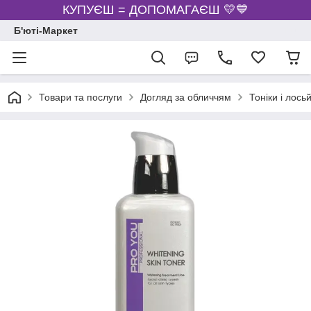
КУПУЄШ = ДОПОМАГАЄШ 💛💙
Б'юті-Маркет
Товари та послуги
Догляд за обличчям
Тоніки і лось