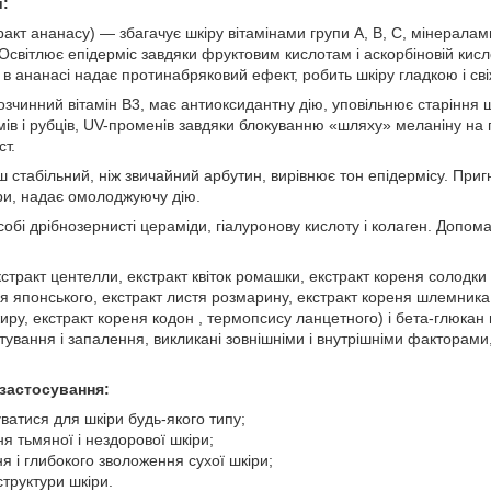
и:
ракт ананасу) — збагачує шкіру вітамінами групи А, В, С, мінерала
світлює епідерміс завдяки фруктовим кислотам і аскорбіновій кисло
 ананасі надає протинабряковий ефект, робить шкіру гладкою і св
чинний вітамін В3, має антиоксидантну дію, уповільнює старіння шк
мів і рубців, UV-променів завдяки блокуванню «шляху» меланіну на
ст.
ш стабільний, ніж звичайний арбутин, вирівнює тон епідермісу. Пригн
іри, надає омолоджуючу дію.
собі дрібнозернисті цераміди, гіалуронову кислоту і колаген. Допом
тракт центелли, екстракт квіток ромашки, екстракт кореня солодки 
я японського, екстракт листя розмарину, екстракт кореня шлемника 
жиру, екстракт кореня кодон , термопсису ланцетного) і бета-глюка
атування і запалення, викликані зовнішніми і внутрішніми факторам
застосування:
ватися для шкіри будь-якого типу;
я тьмяної і нездорової шкіри;
 і глибокого зволоження сухої шкіри;
труктури шкіри.