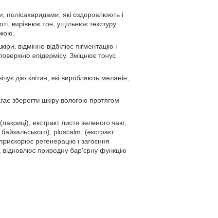
ми, полісахаридами, які оздоровлюють і
ті, вирівнює тон, ущільнює текстуру.
іжою.
іри, відмінно відбілює пігментацію і
 поверхню епідермісу. Зміцнює тонус
ічує дію клітин, які виробляють меланін,
агає зберегти шкіру вологою протягом
(лакриці), екстракт листя зеленого чаю,
байкальського), pluscalm, (екстракт
н прискорює регенерацію і загоєння
и, відновлює природну бар'єрну функцію