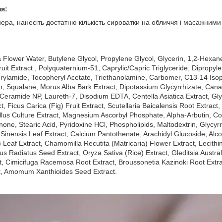
я:
ера, нанесіть достатню кількість сироватки на обличчя і масажними
a Flower Water, Butylene Glycol, Propylene Glycol, Glycerin, 1,2-Hexa
ruit Extract , Polyquaternium-51, Caprylic/Capric Triglyceride, Diprop
acrylamide, Tocopheryl Acetate, Triethanolamine, Carbomer, C13-14 Iso
, Squalane, Morus Alba Bark Extract, Dipotassium Glycyrrhizate, Canaval
eramide NP, Laureth-7, Disodium EDTA, Centella Asiatica Extract, Glyc
t, Ficus Carica (Fig) Fruit Extract, Scutellaria Baicalensis Root Extra
llus Culture Extract, Magnesium Ascorbyl Phosphate, Alpha-Arbutin, C
ne, Stearic Acid, Pyridoxine HCl, Phospholipids, Maltodextrin, Glycyrrh
 Sinensis Leaf Extract, Calcium Pantothenate, Arachidyl Glucoside, Alc
 Leaf Extract, Chamomilla Recutita (Matricaria) Flower Extract, Lecithin
us Radiatus Seed Extract, Oryza Sativa (Rice) Extract, Gleditsia Austra
t, Cimicifuga Racemosa Root Extract, Broussonetia Kazinoki Root Extract,
t, Amomum Xanthioides Seed Extract.