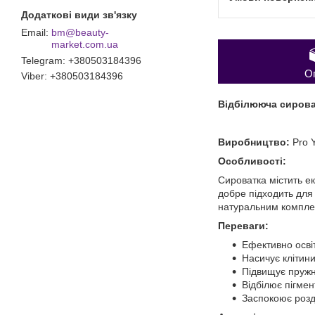
bm@beauty-
market.com.ua
Telegram
+380503184396
О
Viber
+380503184396
Відбілююча сироват
Виробництво:
Pro 
Особливості:
Сироватка містить ек
добре підходить для 
натуральним комплек
Переваги:
Ефективно осві
Насичує клітин
Підвищує пружні
Відбілює пігмен
Заспокоює розд