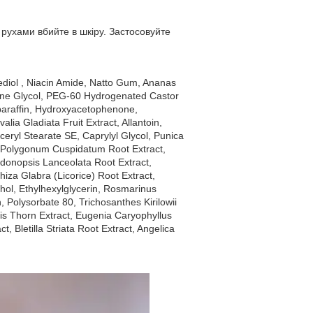
 рухами вбийте в шкіру. Застосовуйте
nediol , Niacin Amide, Natto Gum, Ananas
ylene Glycol, PEG-60 Hydrogenated Castor
paraffin, Hydroxyacetophenone,
ia Gladiata Fruit Extract, Allantoin,
eryl Stearate SE, Caprylyl Glycol, Punica
ct, Polygonum Cuspidatum Root Extract,
odonopsis Lanceolata Root Extract,
iza Glabra (Licorice) Root Extract,
ohol, Ethylhexylglycerin, Rosmarinus
, Polysorbate 80, Trichosanthes Kirilowii
lis Thorn Extract, Eugenia Caryophyllus
 Bletilla Striata Root Extract, Angelica