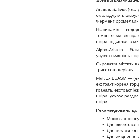
Активні компонент
Ananas Sativus (екст
омолоджують шкіру. О
Фермент бромелайн в
Ніацинамід — водороз
темні плями від шра
шкіри, підсилює захи
Alpha-Arbutin — біль
усуває тьмяність шк
Сироватка містить в 
тривалого періоду.
MultiEx BSASM — (екс
екстракт кореня горц
граната, екстракт ін
шкіри, усуває роздр
шкіри.
Рекомендовано до 
Може застосову
Для відбілюванн
Для пом'якшення
Для зміцнення с