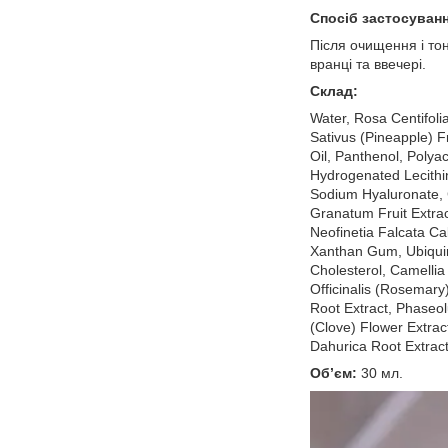
Спосіб застосуванн
Після очищення і тон
вранці та ввечері.
Склад:
Water, Rosa Centifoli
Sativus (Pineapple) F
Oil, Panthenol, Poly
Hydrogenated Lecithin
Sodium Hyaluronate, C
Granatum Fruit Extrac
Neofinetia Falcata Ca
Xanthan Gum, Ubiquino
Cholesterol, Camellia
Officinalis (Rosemary)
Root Extract, Phaseol
(Clove) Flower Extrac
Dahurica Root Extrac
Об’єм:
30 мл.