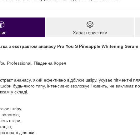
пис
Характеристики
ка з екстрактом ананасу Pro You S Pineapple Whitening Serum
You Professional, Південна Корея
стракт ананасу, який ефективно відбілює шкіру, усуває пігментні п
шкіри будь-якого типу, інтенсивно зволожує і живить, не викликає 
сам у складі.
тлює шкіру;
и вологою;
сть шкіри;
тацію;
ратовані ділянки.