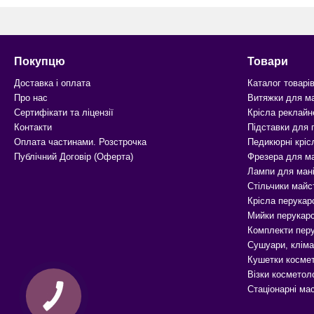
Покупцю
Товари
Доставка і оплата
Каталог товарі
Про нас
Витяжки для м
Сертифікати та ліцензії
Крісла реклайн
Контакти
Підставки для
Оплата частинами. Розстрочка
Педикюрні кріс
Публічний Договір (Оферта)
Фрезера для м
Лампи для ман
Стільчики майс
Крісла перукар
Мийки перукарс
Комплекти перу
Сушуари, кліма
Кушетки космет
Візки косметоло
Стаціонарні ма