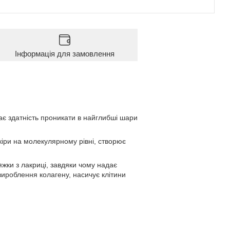
Інформація для замовлення
є здатність проникати в найглибші шари
кіри на молекулярному рівні, створює
яжки з лакриці, завдяки чому надає
вироблення колагену, насичує клітини