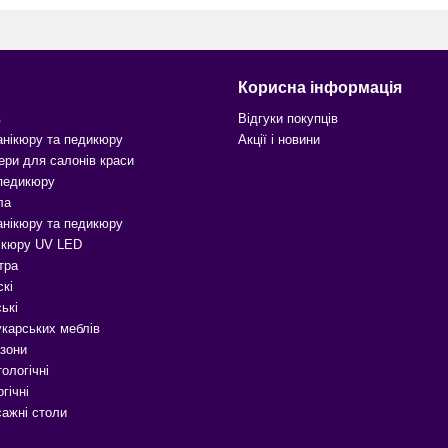
Корисна інформація
в
Відгуки покупців
анікюру та педикюру
Акції і новини
ери для салонів краси
 педикюру
ла
анікюру та педикюру
ікюру UV LED
тра
скі
ькі
карських меблів
зони
ологічні
гічні
сажні столи