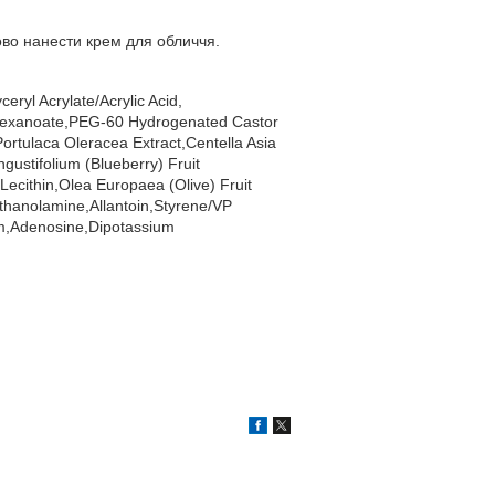
ово нанести крем для обличчя.
ryl Acrylate/Acrylic Acid,
lhexanoate,PEG-60 Hydrogenated Castor
rtulaca Oleracea Extract,Centella Asia
ngustifolium (Blueberry) Fruit
Lecithin,Olea Europaea (Olive) Fruit
thanolamine,Allantoin,Styrene/VP
m,Adenosine,Dipotassium