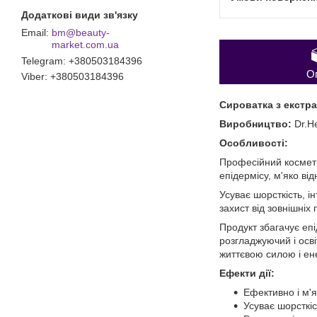
bm@beauty-
market.com.ua
Telegram
+380503184396
О
Viber
+380503184396
Сироватка з екстра
Виробництво:
Dr.H
Особливості:
Професійний космети
епідермісу, м'яко ві
Усуває шорсткість, 
захист від зовнішніх 
Продукт збагачує епі
розгладжуючий і осві
життєвою силою і ен
Ефекти дії:
Ефективно і м'
Усуває шорсткіс