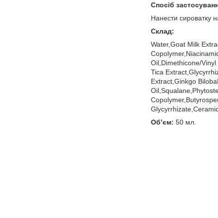
Спосіб застосуванн
Нанести сироватку н
Склад:
Water,Goat Milk Extra
Copolymer,Niacinamid
Oil,Dimethicone/Viny
Tica Extract,Glycyrrhi
Extract,Ginkgo Biloba
Oil,Squalane,Phytost
Copolymer,Butyrospe
Glycyrrhizate,Cerami
Об’єм:
50 мл.