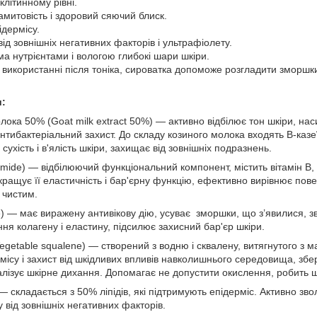
клітинному рівні.
амитовість і здоровий сяючий блиск.
ідермісу.
ід зовнішніх негативних факторів і ультрафіолету.
а нутрієнтами і вологою глибокі шари шкіри.
використанні після тоніка, сироватка допоможе розгладити зморшки 
и:
лока 50% (Goat milk extract 50%) — активно відбілює тон шкіри, нас
нтибактеріальний захист. До складу козиного молока входять B-казеї
сухість і в'ялість шкіри, захищає від зовнішніх подразнень.
namide) — відбілюючий функціональний компонент, містить вітамін B
ращує її еластичність і бар'єрну функцію, ефективно вирівнює повер
 чистим.
) — має виражену антивікову дію, усуває зморшки, що з’явилися, з
я колагену і еластину, підсилює захисний бар'єр шкіри.
egetable squalene) — створений з водню і сквалену, витягнутого з 
ісу і захист від шкідливих впливів навколишнього середовища, збер
алізує шкірне дихання. Допомагає не допустити окислення, робить ш
— складається з 50% ліпідів, які підтримують епідерміс. Активно з
у від зовнішніх негативних факторів.