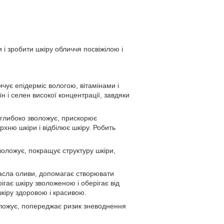
і зробити шкіру обличчя посвіжілою і
ичує епідерміс вологою, вітамінами і
н і селен високої концентрації, завдяки
, глибоко зволожує, прискорює
хню шкіри і відбілює шкіру. Робить
воложує, покращує структуру шкіри,
масла оливи, допомагає створювати
ігає шкіру зволоженою і оберігає від
кіру здоровою і красивою.
воложує, попереджає ризик зневоднення