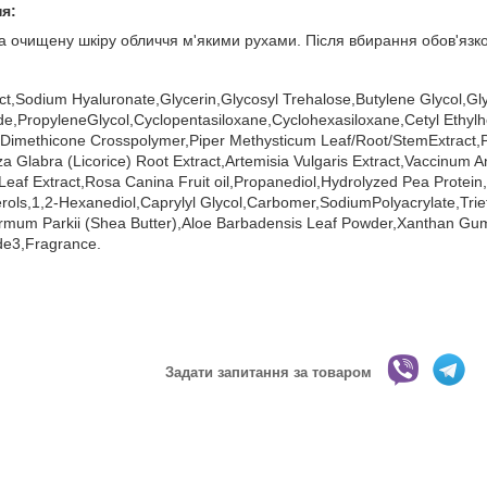
я:
а очищену шкіру обличчя м'якими рухами. Після вбирання обов'язк
ct,Sodium Hyaluronate,Glycerin,Glycosyl Trehalose,Butylene Glycol,Glyce
e,PropyleneGlycol,Cyclopentasiloxane,Cyclohexasiloxane,Cetyl Ethy
l Dimethicone Crosspolymer,Piper Methysticum Leaf/Root/StemExtract,Po
za Glabra (Licorice) Root Extract,Artemisia Vulgaris Extract,Vaccinum A
Leaf Extract,Rosa Canina Fruit oil,Propanediol,Hydrolyzed Pea Protein,
erols,1,2-Hexanediol,Caprylyl Glycol,Carbomer,SodiumPolyacrylate,Trie
rmum Parkii (Shea Butter),Aloe Barbadensis Leaf Powder,Xanthan Gu
de3,Fragrance.
Задати запитання за товаром