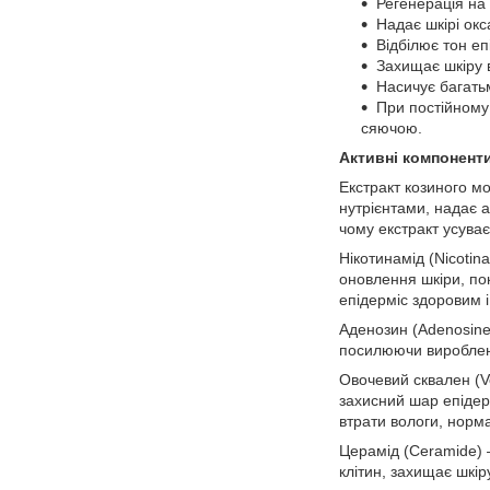
Регенерація на 
Надає шкірі окс
Відбілює тон еп
Захищає шкіру в
Насичує багатьм
При постійному 
сяючою.
Активні компонент
Екстракт козиного мо
нутрієнтами, надає а
чому екстракт усуває 
Нікотинамід (Nicoti
оновлення шкіри, пок
епідерміс здоровим і
Аденозин (Adenosine
посилюючи виробленн
Овочевий сквален (V
захисний шар епідерм
втрати вологи, норм
Церамід (Ceramide) 
клітин, захищає шкір