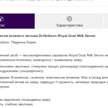
пис
Характеристики
ктом козиного молока Dr.Hedison Royal Goat Milk Serum
edison, Південна Корея
чний засіб — високоефективна сироватка Royal Goat Milk Serum ма
дновлюючи втомлену, зневоднену і травмовану шкіру.
інтенсивно зволожує, стимулює процес регенерації (омолодження) ш
подразників і ультрафіолету.
дерміс В-казеїном, селеном, комплексом вітамінів. Має в складі вит
тлюючий вплив на шкіру, підвищує її пружність, активізує природне 
ергією.
яко відновлює пошкоджену шкіру.
ть, глибоко зволожує.