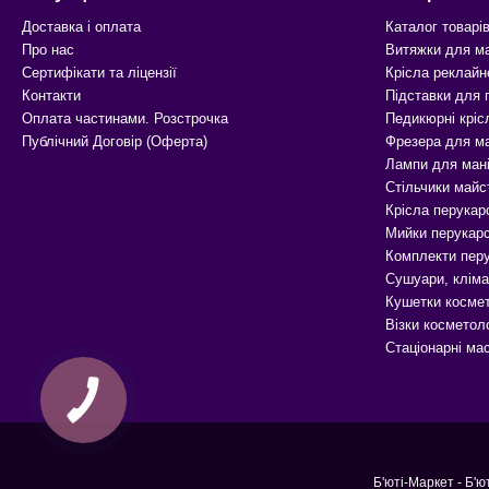
Доставка і оплата
Каталог товарі
Про нас
Витяжки для м
Сертифікати та ліцензії
Крісла реклайн
Контакти
Підставки для
Оплата частинами. Розстрочка
Педикюрні кріс
Публічний Договір (Оферта)
Фрезера для м
Лампи для ман
Стільчики майс
Крісла перукар
Мийки перукарс
Комплекти перу
Сушуари, кліма
Кушетки космет
Візки косметоло
Стаціонарні ма