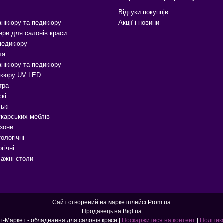
в
Відгуки покупців
анікюру та педикюру
Акції і новини
ери для салонів краси
 педикюру
ла
анікюру та педикюру
ікюру UV LED
тра
скі
ькі
карських меблів
зони
ологічні
гічні
сажні столи
Сайт створений на маркетплейсі
Prom.ua
Продавець на Bigl.ua
Б'юті-Маркет - Б'юті-Маркет - обладнання для салонів краси |
Поскаржитися на контент
|
Політик