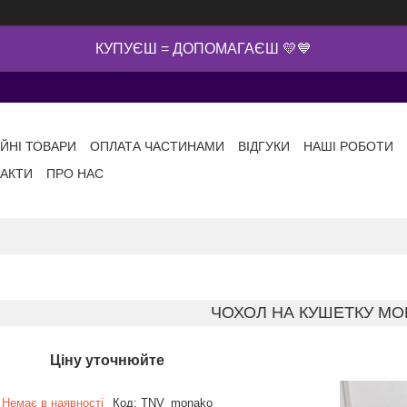
КУПУЄШ = ДОПОМАГАЄШ 💛💙
ІЙНІ ТОВАРИ
ОПЛАТА ЧАСТИНАМИ
ВІДГУКИ
НАШІ РОБОТИ
АКТИ
ПРО НАС
ЧОХОЛ НА КУШЕТКУ M
Ціну уточнюйте
Немає в наявності
Код:
TNV_monako