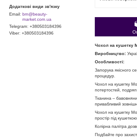
bm@beauty-
market.com.ua
Telegram
+380503184396
О
Viber
+380503184396
Чохол на кушетку 
Виробництво:
Укра
Особливості:
Запорука якісного се
процедур.
Чохол на кушетку Mo
потертостей, подряп
Тканина – бавовняни
привабливий зовнішн
Чохол на кушетку Mon
простір під кушеткою
Колірна палітра дозв
Подбайте про захист