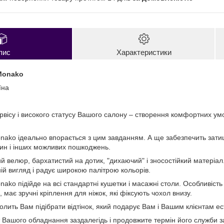
пис
Характеристики
Monako
їна
рвісу і високого статусу Вашого салону – створення комфортних ум
nako ідеально впорається з цим завданням. А ще забезпечить затиш
ин і інших можливих пошкоджень.
й велюр, бархатистий на дотик, "дихаючий" і зносостійкий матеріал
ій вигляд і радує широкою палітрою кольорів.
ako підійде на всі стандартні кушетки і масажні столи. Особливість 
, має зручні кріплення для ніжок, які фіксують чохол внизу.
олить Вам підібрати відтінок, який подарує Вам і Вашим клієнтам е
 Вашого обладнання заздалегідь і продовжите термін його служби 