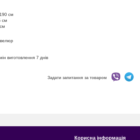
 190 см
5 см
 см
 велюр
мін виготовлення 7 днів
Задати запитання за товаром
Корисна інформація