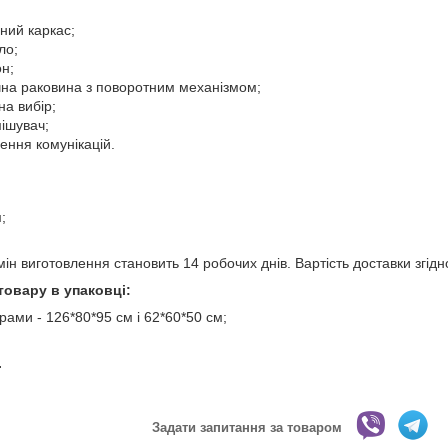
ний каркас;
ло;
н;
чна раковина з поворотним механізмом;
на вибір;
ішувач;
ення комунікацій.
;
ін виготовлення становить 14 робочих днів. Вартість доставки згід
товару в упаковці:
рами - 126*80*95 см і 62*60*50 см;
.
Задати запитання за товаром