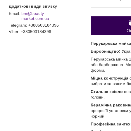
bm@beauty-
market.com.ua
Telegram
+380503184396
О
Viber
+380503184396
Перукарська мийка
Виробництво:
Укра
Перукарська мийка 1
або барбершопа. Мод
форми.
Міцна конструкція
с
вибрати за вашим ба
Стильне крісло
пов
голови.
Керамічна раковин
процес її установки
чорний.
Професійна сантех