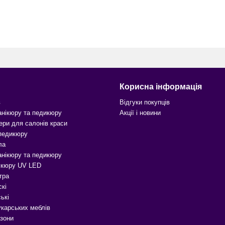
Корисна інформація
в
Відгуки покупців
анікюру та педикюру
Акції і новини
ери для салонів краси
 педикюру
ла
анікюру та педикюру
ікюру UV LED
тра
скі
ькі
карських меблів
зони