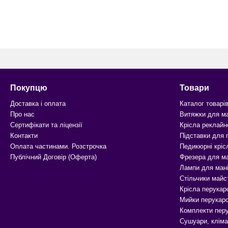
Покупцю
Товари
Доставка і оплата
Каталог товарі
Про нас
Витяжки для м
Сертифікати та ліцензії
Крісла реклайн
Контакти
Підставки для
Оплата частинами. Розстрочка
Педикюрні кріс
Публічний Договір (Оферта)
Фрезера для м
Лампи для ман
Стільчики майс
Крісла перукар
Мийки перукарс
Комплекти перу
Сушуари, кліма