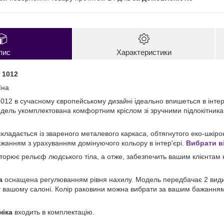
пис
Характеристики
 1012
їна
012 в сучасному європейському дизайні ідеально впишеться в інтер
ель укомплектована комфортним кріслом зі зручними підлокітника
кладається із звареного металевого каркаса, обтягнутого еко-шкіро
жанням з урахуванням домінуючого кольору в інтер'єрі.
Вибрати в
торює рельєф людського тіла, а отже, забезпечить вашим клієнтам
а
оснащена регулюванням рівня нахилу. Модель передбачає 2 види 
 у вашому салоні. Колір раковини можна вибрати за вашим бажанням
ніка
входить в комплектацію.