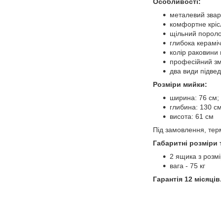
Особливості:
металевий звар
комфортне кріс
щільний пороло
глибока керамі
колір раковини 
професійний зм
два види підвед
Розміри мийки:
ширина: 76 см;
глибина: 130 см
висота: 61 см
Під замовлення, терм
Габаритні розміри 
2 ящика з розмі
вага - 75 кг
Гарантія 12 місяців