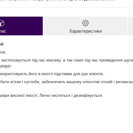
пис
Характеристики
ий
їна
 застосовується під час масажу, а так само під час проведення шуг
оцедур.
ористовують його в якості підставки для рук клієнта.
бити м'язи і суглоби, забезпечить вашому клієнтові спокій і релакс
іри високої якості. Легко чиститься і дезінфікується.
;