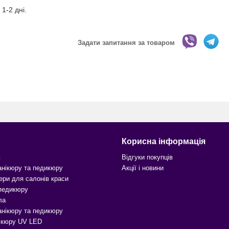
1-2 дні.
Задати запитання за товаром
Корисна інформація
в
Відгуки покупців
анікюру та педикюру
Акції і новини
ери для салонів краси
 педикюру
ла
анікюру та педикюру
ікюру UV LED