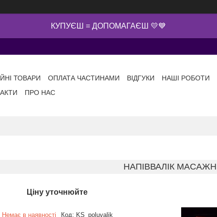
КУПУЄШ = ДОПОМАГАЄШ 💛💙
ІЙНІ ТОВАРИ
ОПЛАТА ЧАСТИНАМИ
ВІДГУКИ
НАШІ РОБОТИ
АКТИ
ПРО НАС
НАПІВВАЛІК МАСАЖ
Ціну уточнюйте
Немає в наявності
Код:
KS_poluvalik