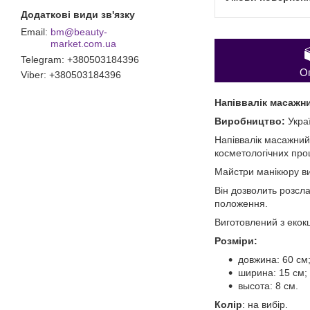
bm@beauty-
market.com.ua
Telegram
+380503184396
О
Viber
+380503184396
Напіввалік масажн
Виробництво:
Укра
Напіввалік масажний
косметологічних пр
Майстри манікюру вик
Він дозволить розсла
положення.
Виготовлений з екокшк
Розміри:
довжина: 60 см
ширина: 15 см;
высота: 8 см.
Колір
: на вибір.