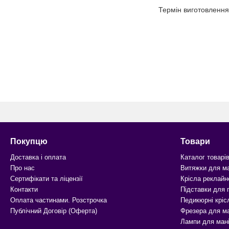
Термін виготовлення 
Покупцю
Товари
Доставка і оплата
Каталог товарі
Про нас
Витяжки для м
Сертифікати та ліцензії
Крісла реклайн
Контакти
Підставки для
Оплата частинами. Розстрочка
Педикюрні кріс
Публічний Договір (Оферта)
Фрезера для м
Лампи для ман