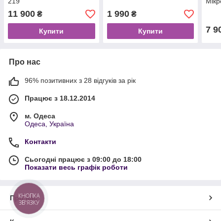
219
Мікр
11 900
1 990
₴
₴
7 9
Купити
Купити
Про нас
96% позитивних з 28 відгуків за рік
Працює з 18.12.2014
м. Одеса
Одеса, Україна
Контакти
Сьогодні працює з 09:00 до 18:00
Показати весь графік роботи
КНОПКА
Про нас
ЗВ'ЯЗКУ