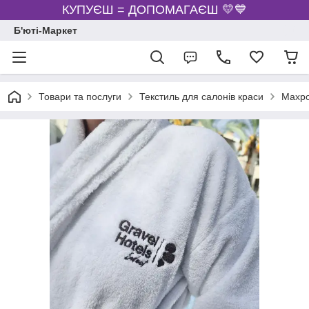
КУПУЄШ = ДОПОМАГАЄШ 💛💙
Б'юті-Маркет
Товари та послуги
Текстиль для салонів краси
Махро