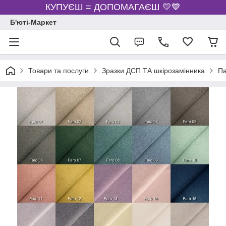
КУПУЄШ = ДОПОМАГАЄШ 💛💙
Б'юті-Маркет
Товари та послуги
Зразки ДСП ТА шкірозамінника
Па