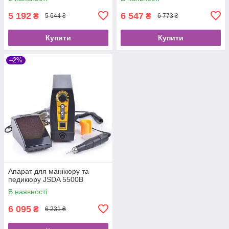
5 192
6 547
₴
₴
5 644 ₴
6 773 ₴
Купити
Купити
–2%
Апарат для манікюру та
педикюру JSDA 5500В
В наявності
6 095
₴
6 231 ₴