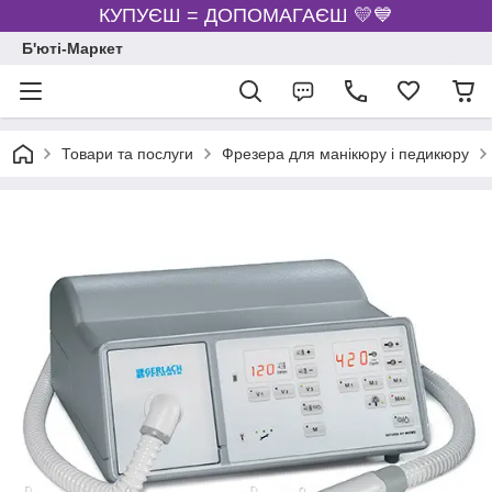
КУПУЄШ = ДОПОМАГАЄШ 💛💙
Б'юті-Маркет
Товари та послуги
Фрезера для манікюру і педикюру