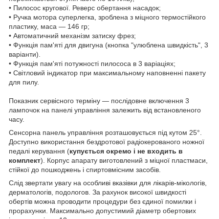
• Пилосос кругової. Реверс обертання насадок;
• Ручка мотора суперлегка, зроблена з міцного термостійкого
пластику, маса ― 146 гр;
• Автоматичний механізм затиску фрез;
• Функція пам'яті для двигуна (кнопка "улюблена швидкість", 3
варіанти).
• Функція пам'яті потужності пилососа в 3 варіаціях;
• Світловий індикатор при максимальному наповненні пакету
для пилу.
Показник сервісного терміну ― послідовне включення 3
лампочок на панелі управління залежить від встановленого
часу.
Сенсорна панель управління розташовується під кутом 25°.
Доступно використання бездротової радіокерованого ножної
педалі керування (
купується окремо і не входить в
комплект
). Корпус апарату виготовлений з міцної пластмаси,
стійкої до пошкоджень і спиртовмісним засобів.
Слід звертати увагу на особливі вказівки для лікарів-мікологів,
дерматологів, подологов. За рахунок високої швидкості
обертів можна проводити процедури без єдиної помилки і
прорахунки. Максимально допустимий діаметр обертових