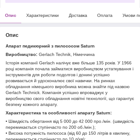
Опис
Характеристики
Доставка
Оплата
Умови п
Опис
Апарат педикюрний з пилососом Saturn
Виробництво:
Gerlach Technik, Німеччина
Історія компанії Gerlach налічує вже більше 135 років. У 1966
році компанія почала займатися виробництвом устаткування і
інструментів для роботи подолгов і донині успішно
розвивається й удосконалює свої навички. На ринках
обладнання німецького виробника можна знайти під назвою
Gerlach Technick. Компанія успішно впроваджує у
виробництво свого обладнання новітні технології, що гарантує
безпеку кожного апарату.
Характеристика та особливості апарату Saturn:
• Швидкість обертання від 5 000 до 42 000 про./мін. (швидкість
перемикається ступінчасто по 200 об./мін.);
• Висока потужність пилососа (від 60 до 150 літрів в хвилину,
перемикається ступінчасто по 10 л/хв);