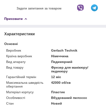
Задати запитання за товаром
Приховати
Характеристики
Основні
Виробник
Gerlach Technik
Країна виробник
Німеччина
Вид апарату
Педикюрний
Вид товару
Фрезер для манікюру/
педикюру
Гарантійний термін
12 міс
Максимальна швидкість
42000 об/хв
обертання
Матеріал корпусу
Пластик
Особливості
Вбудований пилосос
Стан
Новий