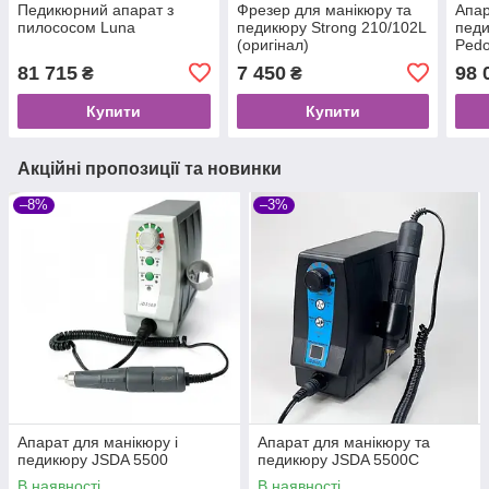
Педикюрний апарат з
Фрезер для манікюру та
Апар
пилососом Luna
педикюру Strong 210/102L
педи
(оригінал)
Pedo
81 715
7 450
98 
₴
₴
Купити
Купити
Акційні пропозиції та новинки
–8%
–3%
Апарат для манікюру і
Апарат для манікюру та
педикюру JSDA 5500
педикюру JSDA 5500C
В наявності
В наявності