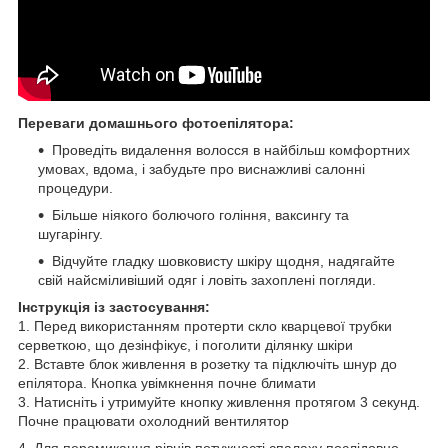
Переваги домашнього фотоепілятора:
Проведіть видалення волосся в найбільш комфортних
умовах, вдома, і забудьте про виснажливі салонні
процедури.
Більше ніякого болючого гоління, ваксингу та
шугарінгу.
Відчуйте гладку шовковисту шкіру щодня, надягайте
свій найсміливіший одяг і ловіть захоплені погляди.
Інструкція із застосування:
1. Перед використанням протерти скло кварцевої трубки
серветкою, що дезінфікує, і поголити ділянку шкіри
2. Вставте блок живлення в розетку та підключіть шнур до
епілятора. Кнопка увімкнення почне блимати
3. Натисніть і утримуйте кнопку живлення протягом 3 секунд.
Почне працювати охолодний вентилятор
4. Для перемикання рівнів потужності спалаху послідовно