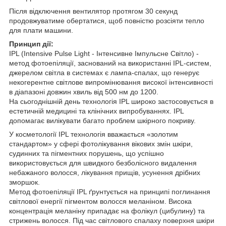
Після відключення вентилятор протягом 30 секунд
продовжуватиме обертатися, щоб повністю розсіяти тепло
для плати машини.
Принцип дії:
IPL (Intensive Pulse Light - Інтенсивне Імпульсне Світло) -
метод фотоепіляції, заснований на використанні IPL-систем,
джерелом світла в системах є лампа-спалах, що генерує
некогерентне світлове випромінювання високої інтенсивності
в діапазоні довжин хвиль від 500 нм до 1200.
На сьогоднішній день технологія IPL широко застосовується в
естетичній медицині та клінічних випробуваннях. IPL
допомагає вилікувати багато проблем шкірного покриву.
У косметології IPL технологія вважається «золотим
стандартом» у сфері фотолікування вікових змін шкіри,
судинних та пігментних порушень, що успішно
використовується для швидкого безболісного видалення
небажаного волосся, лікування прищів, усунення дрібних
зморшок.
Метод фотоепіляції IPL ґрунтується на принципі поглинання
світлової енергії пігментом волосся меланіном. Висока
концентрація меланіну припадає на фолікул (цибулину) та
стрижень волосся. Під час світлового спалаху поверхня шкіри