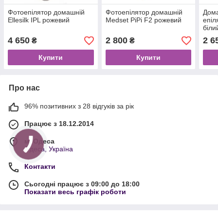
Фотоепілятор домашній
Фотоепілятор домашній
Дом
Ellesilk IPL рожевий
Medset PiPi F2 рожевий
епіл
біли
4 650
2 800
2 6
₴
₴
Купити
Купити
Про нас
96% позитивних з 28 відгуків за рік
Працює з 18.12.2014
м. Одеса
Одеса, Україна
Контакти
Сьогодні працює з 09:00 до 18:00
Показати весь графік роботи