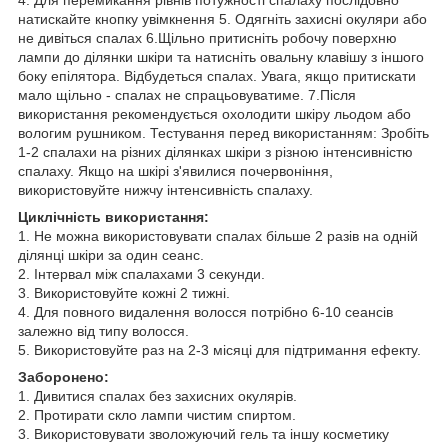
натискайте кнопку увімкнення 5. Одягніть захисні окуляри або
не дивіться спалах 6.Щільно притисніть робочу поверхню
лампи до ділянки шкіри та натисніть овальну клавішу з іншого
боку епілятора. Відбудеться спалах. Увага, якщо притискати
мало щільно - спалах не спрацьовуватиме. 7.Після
використання рекомендується охолодити шкіру льодом або
вологим рушником. Тестування перед використанням: Зробіть
1-2 спалахи на різних ділянках шкіри з різною інтенсивністю
спалаху. Якщо на шкірі з'явилися почервоніння,
використовуйте нижчу інтенсивність спалаху.
Циклічність використання:
1. Не можна використовувати спалах більше 2 разів на одній
ділянці шкіри за один сеанс.
2. Інтервал між спалахами 3 секунди.
3. Використовуйте кожні 2 тижні.
4. Для повного видалення волосся потрібно 6-10 сеансів
залежно від типу волосся.
5. Використовуйте раз на 2-3 місяці для підтримання ефекту.
Заборонено:
1. Дивитися спалах без захисних окулярів.
2. Протирати скло лампи чистим спиртом.
3. Використовувати зволожуючий гель та іншу косметику