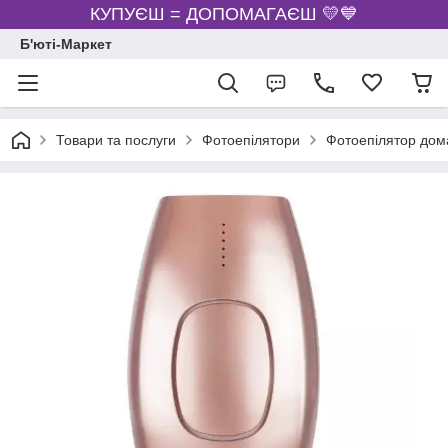
КУПУЄШ = ДОПОМАГАЄШ 💛💙
Б'юті-Маркет
Товари та послуги
Фотоепілятори
Фотоепілятор дом