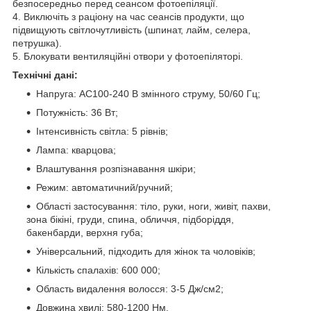
безпосередньо перед сеансом фотоепіляції.
4. Виключіть з раціону на час сеансів продукти, що
підвищують світлочутливість (шпинат, лайм, селера,
петрушка).
5. Блокувати вентиляційні отвори у фотоепіляторі.
Технічні дані:
Напруга: AC100-240 В змінного струму, 50/60 Гц;
Потужність: 36 Вт;
Інтенсивність світла: 5 рівнів;
Лампа: кварцова;
Влаштування розпізнавання шкіри;
Режим: автоматичний/ручний;
Області застосування: тіло, руки, ноги, живіт, пахви,
зона бікіні, груди, спина, обличчя, підборіддя,
бакенбарди, верхня губа;
Універсальний, підходить для жінок та чоловіків;
Кількість спалахів: 600 000;
Область видалення волосся: 3-5 Дж/см2;
Довжина хвилі: 580-1200 Hм.