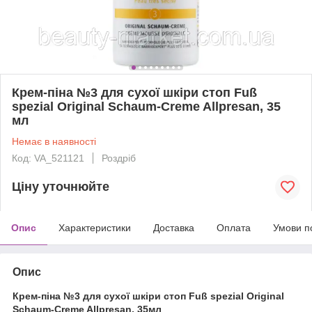
Крем-піна №3 для сухої шкіри стоп Fuß
spezial Original Schaum-Creme Allpresan, 35
мл
Немає в наявності
Код: VA_521121
Роздріб
Ціну уточнюйте
Опис
Характеристики
Доставка
Оплата
Умови п
Опис
Крем-піна №3 для сухої шкіри стоп Fuß spezial Original
Schaum-Creme Allpresan, 35мл