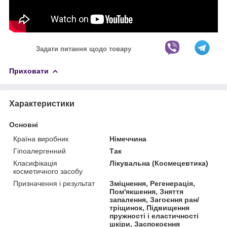
Задати питання щодо товару
Приховати
Характеристики
Основні
Країна виробник
Німеччина
Гіпоалергенний
Так
Класифікація
Лікувальна (Космецевтика)
косметичного засобу
Призначення і результат
Зміцнення, Регенерація,
Пом'якшення, Зняття
запалення, Загоєння ран/
тріщинок, Підвищення
пружності і еластичності
шкіри, Заспокоєння