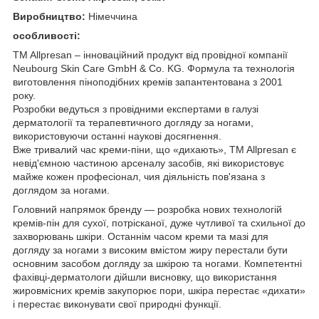
Виробництво:
Німеччина
особливості:
TM Allpresan – інноваційний продукт від провідної компанії
Neubourg Skin Care GmbH & Co. KG. Формула та технологія
виготовлення піноподібних кремів запантентована з 2001
року.
Розробки ведуться з провідними експертами в галузі
дерматології та терапевтичного догляду за ногами,
використовуючи останні наукові досягнення.
Вже тривалий час креми-піни, що «дихають», TM Allpresan є
невід'ємною частиною арсеналу засобів, які використовує
майже кожен професіонал, чия діяльність пов'язана з
доглядом за ногами.
Головний напрямок бренду — розробка нових технологій
кремів-пін для сухої, потрісканої, дуже чутливої та схильної до
захворювань шкіри. Останнім часом креми та мазі для
догляду за ногами з високим вмістом жиру перестали бути
основним засобом догляду за шкірою та ногами. Компетентні
фахівці-дерматологи дійшли висновку, що використання
жировмісних кремів закупорює пори, шкіра перестає «дихати»
і перестає виконувати свої природні функції.