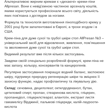
Альтернативою жирним кремам є «дихаючі» креми-піни
Allpresan. Вони є невід'ємною частиною арсеналу коштів,
якими користуються професіонали всього світу, діяльність
яких пов'язана з доглядом за ногами.
Формула та технологія виготовлення піноподібного крему у
2001 році були запатентовані в Європі, а трохи згодом і в
США.
Крем-піна для дуже сухої та грубої шкіри стоп AllPresan №3 –
універсальний засіб для відновлення, живлення, пом'якшення
та зволоження дуже сухої та грубої шкіри стоп.
Видимий результат вже після кількох застосувань.
Завдяки своїй спеціально розробленій формулі, крем-піна не
має запаху, кольору, консервантів та канцерогенів.
Регулярне застосування покращує водний баланс, заспокоює
шкіру, підтримує природну регенерацію шкіри та зміцнює її
захисну функцію, надає профілактичну та лікувальну дію.
Склад:
сечовина, децилолеат, октилдодеканол, бутан,
цетиловий спирт, пропан, стеаринова кислота, гліцерин,
пропанедіол, гліцерилстеарат, алантоїн, екстракт листя
гамамелісу Вірджинії, пальмові гліцериди, калій-лаурооти-
кислота