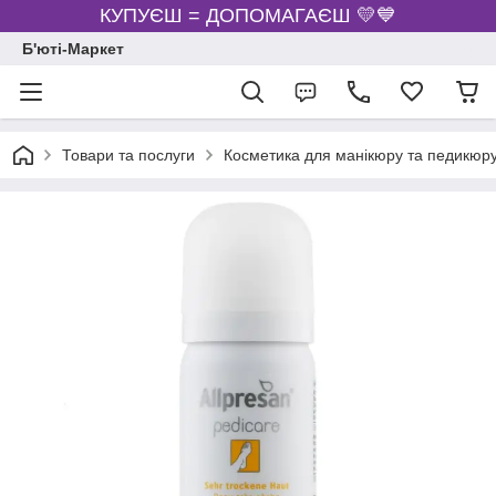
КУПУЄШ = ДОПОМАГАЄШ 💛💙
Б'юті-Маркет
Товари та послуги
Косметика для манікюру та педикюр