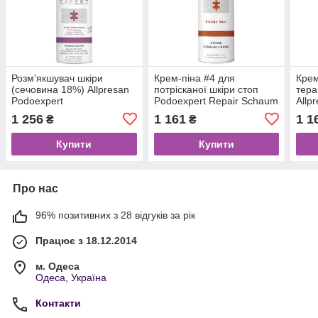
Розм'якшувач шкіри
Крем-піна #4 для
Крем
(сечовина 18%) Allpresan
потрісканої шкіри стоп
тера
Podoexpert
Podoexpert Repair Schaum
Allp
Hornhautweicher
Creme
Repa
1 256
1 161
1 1
₴
₴
Купити
Купити
Про нас
96% позитивних з 28 відгуків за рік
Працює з 18.12.2014
м. Одеса
Одеса, Україна
Контакти