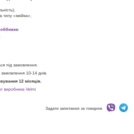
ьність);
 типу «змійка»;
 оббивки
:
ся під замовлення.
 замовлення 10-14 днів.
вування 12 місяців.
ог виробника Velmi
Задати запитання за товаром