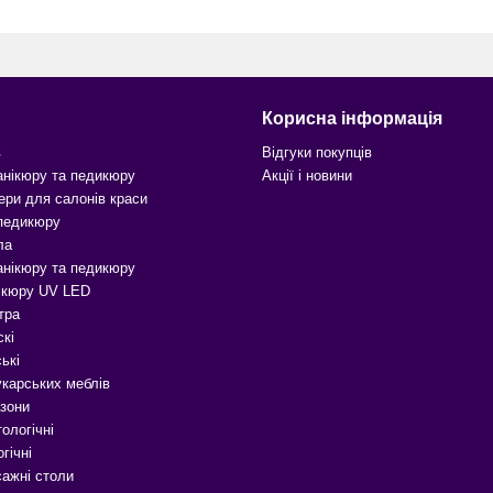
Корисна інформація
в
Відгуки покупців
анікюру та педикюру
Акції і новини
ери для салонів краси
 педикюру
ла
анікюру та педикюру
ікюру UV LED
тра
скі
ькі
карських меблів
зони
ологічні
гічні
сажні столи