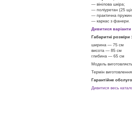
― вінілова шкіра;
― поліуретан (25 щіл
― практична пружина
― каркас з фанери.
Дивитися варіанти
Габаритні розміри 
ширина ― 75 см
висота ― 85 см
глибина ― 65 см
Модель виготовляєть
Термін виготовлення
Гарантійне обслуго
Дивитися весь катал