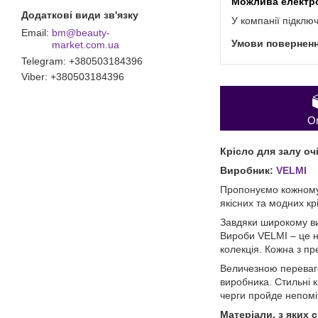
У компанії підклю
bm@beauty-
market.com.ua
Telegram
+380503184396
Viber
+380503184396
О
Крісло для залу оч
Виробник:
VELMI
Пропонуємо кожному 
якісних та модних кр
Завдяки широкому ви
Вироби VELMI – це не
колекція. Кожна з пр
Величезною переваго
виробника. Стильні к
черги пройде непомі
Матеріали, з яких 