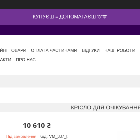
КУПУЄШ = ДОПОМАГАЄШ 💛💙
ІЙНІ ТОВАРИ
ОПЛАТА ЧАСТИНАМИ
ВІДГУКИ
НАШІ РОБОТИ
АКТИ
ПРО НАС
КРІСЛО ДЛЯ ОЧІКУВАНН
10 610 ₴
Під замовлення
Код:
VM_307_t