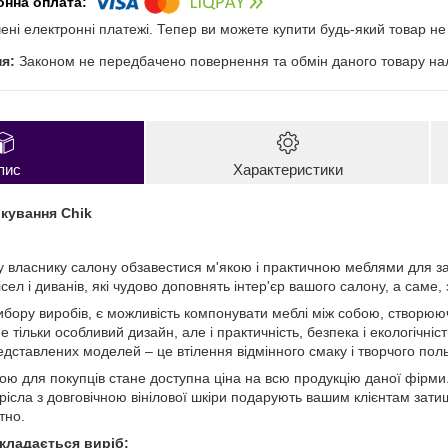
чені електронні платежі. Тепер ви можете купити будь-який товар н
Законом не передбачено повернення та обмін даного товару нал
пис
Характеристики
ікування Chik
власнику салону обзавестися м'якою і практичною меблями для зал
ісел і диванів, які чудово доповнять інтер'єр вашого салону, а саме,
бору виробів, є можливість компонувати меблі між собою, створюючи
 тільки особливий дизайн, але і практичність, безпека і екологічніс
едставлених моделей – це втілення відмінного смаку і творчого пол
ю для покупців стане доступна ціна на всю продукцію даної фірми.
рісла з довговічною вінілової шкіри подарують вашим клієнтам затишо
тно.
складається виріб: