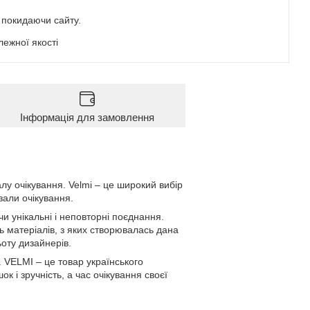
е покидаючи сайту.
ежної якості
Інформація для замовлення
у очікування. Velmi – це широкий вибір
 зали очікування.
 унікальні і неповторні поєднання.
ть матеріалів, з яких створювалась дана
ьоту дизайнерів.
 VELMI – це товар українського
к і зручність, а час очікування своєї