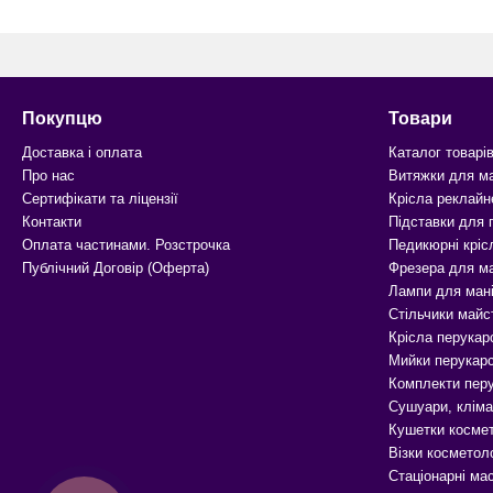
Покупцю
Товари
Доставка і оплата
Каталог товарі
Про нас
Витяжки для м
Сертифікати та ліцензії
Крісла реклайн
Контакти
Підставки для
Оплата частинами. Розстрочка
Педикюрні кріс
Публічний Договір (Оферта)
Фрезера для м
Лампи для ман
Стільчики майс
Крісла перукар
Мийки перукарс
Комплекти перу
Сушуари, кліма
Кушетки космет
Візки косметоло
Стаціонарні ма