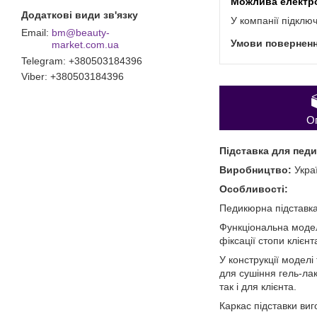
У компанії підклю
bm@beauty-
market.com.ua
Telegram
+380503184396
Viber
+380503184396
О
Підставка для педи
Виробництво:
Укра
Особливості:
Педикюрна підставка
Функціональна модел
фіксації стопи клієн
У конструкції модел
для сушіння гель-ла
так і для клієнта.
Каркас підставки виг