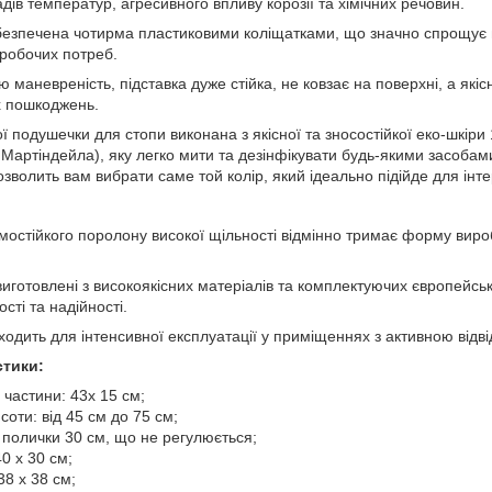
ів температур, агресивного впливу корозії та хімічних речовин.
безпечена чотирма пластиковими коліщатками, що значно спрощує
 робочих потреб.
 маневреність, підставка дуже стійка, не ковзає на поверхні, а які
х пошкоджень.
 подушечки для стопи виконана з якісної та зносостійкої еко-шкіри 1-
 Мартіндейла), яку легко мити та дезінфікувати будь-якими засобам
озволить вам вибрати саме той колір, який ідеально підійде для інт
мостійкого поролону високої щільності відмінно тримає форму виро
 виготовлені з високоякісних матеріалів та комплектуючих європейсь
сті та надійності.
одить для інтенсивної експлуатації у приміщеннях з активною відві
стики:
 частини: 43х 15 см;
оти: від 45 см до 75 см;
 полички 30 см, що не регулюється;
40 х 30 см;
38 х 38 см;