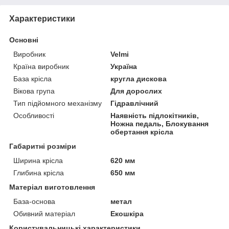
Характеристики
Основні
Виробник
Velmi
Країна виробник
Україна
База крісла
кругла дискова
Вікова група
Для дорослих
Тип підйомного механізму
Гідравлічний
Особливості
Наявність підлокітників,
Ножна педаль, Блокування
обертання крісла
Габаритні розміри
Ширина крісла
620 мм
Глибина крісла
650 мм
Матеріал виготовлення
База-основа
метал
Обивний матеріал
Екошкіра
Користувальницькі характеристики