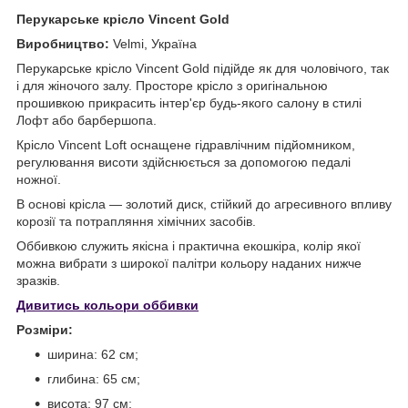
Перукарське крісло Vincent Gold
Виробництво:
Velmi, Україна
Перукарське крісло Vincent Gold підійде як для чоловічого, так
і для жіночого залу. Просторе крісло з оригінальною
прошивкою прикрасить інтер'єр будь-якого салону в стилі
Лофт або барбершопа.
Крісло Vincent Loft оснащене гідравлічним підйомником,
регулювання висоти здійснюється за допомогою педалі
ножної.
В основі крісла — золотий диск, стійкий до агресивного впливу
корозії та потрапляння хімічних засобів.
Оббивкою служить якісна і практична екошкіра, колір якої
можна вибрати з широкої палітри кольору наданих нижче
зразків.
Дивитись кольори оббивки
Розміри:
ширина: 62 см;
глибина: 65 см;
висота: 97 см;