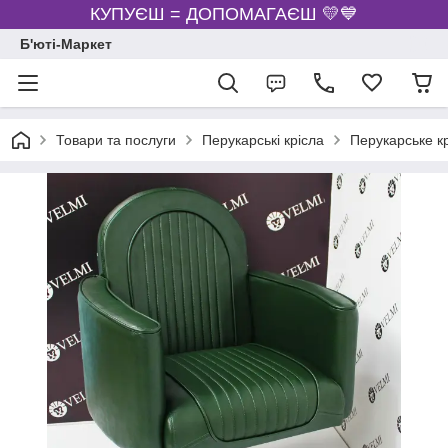
КУПУЄШ = ДОПОМАГАЄШ 💛💙
Б'юті-Маркет
Товари та послуги
Перукарські крісла
Перукарське кр