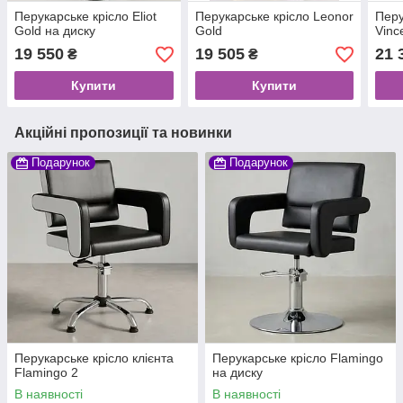
Перукарське крісло Eliot
Перукарське крісло Leonor
Перу
Gold на диску
Gold
Vinc
19 550
19 505
21 
₴
₴
Купити
Купити
Акційні пропозиції та новинки
Подарунок
Подарунок
Перукарське крісло клієнта
Перукарське крісло Flamingo
Flamingo 2
на диску
В наявності
В наявності