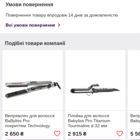
Умови повернення
Повернення товару впродовж 14 днів за домовленістю
Всі умови повернення
Подібні товари компанії
Випрямляч для волосся
Плойка для волосся
Випр
BaByliss Pro
Babyliss Pro Titanium
Baby
покриттям Technology
Tourmaline d.32 мм
2 650
2 915
5 5
₴
₴