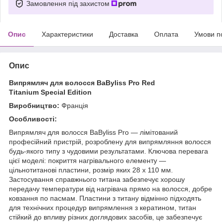
Замовлення під захистом
Опис
Характеристики
Доставка
Оплата
Умови п
Опис
Випрямляч для волосся BaByliss Pro Red
Titanium Special Edition
Виробництво:
Франція
Особливості:
Випрямляч для волосся BaByliss Pro — лімітований
професійний пристрій, розроблену для випрямляння волосся
будь-якого типу з чудовими результатами. Ключова перевага
цієї моделі: покриття нагрівального елементу —
цільнотитанові пластини, розмір яких 28 x 110 мм.
Застосування справжнього титана забезпечує хорошу
передачу температури від нагрівача прямо на волосся, добре
ковзання по пасмам. Пластини з титану відмінно підходять
для технічних процедур випрямлення з кератином, титан
стійкий до впливу різних доглядових засобів, це забезпечує