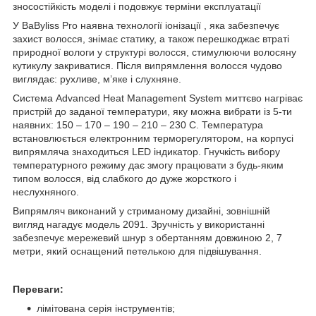
зносостійкість моделі і подовжує терміни експлуатації
У BaByliss Pro наявна технології іонізації , яка забезпечує
захист волосся, знімає статику, а також перешкоджає втраті
природної вологи у структурі волосся, стимулюючи волосяну
кутикулу закриватися. Після випрямлення волосся чудово
виглядає: рухливе, м’яке і слухняне.
Система Advanced Heat Management System миттєво нагріває
пристрій до заданої температури, яку можна вибрати із 5-ти
наявних: 150 – 170 – 190 – 210 – 230 C. Температура
встановлюється електронним терморегулятором, на корпусі
випрямляча знаходиться LED індикатор. Гнучкість вибору
температурного режиму дає змогу працювати з будь-яким
типом волосся, від слабкого до дуже жорсткого і
неслухняного.
Випрямляч виконаний у стриманому дизайні, зовнішній
вигляд нагадує модель 2091. Зручність у використанні
забезпечує мережевий шнур з обертанням довжиною 2, 7
метри, який оснащений петелькою для підвішування.
Переваги:
лімітована серія інструментів;