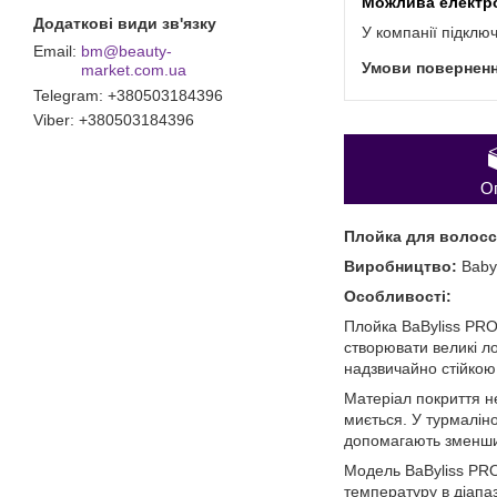
У компанії підклю
bm@beauty-
market.com.ua
Telegram
+380503184396
Viber
+380503184396
О
Плойка для волосся
Виробництво:
Baby
Особливості:
Плойка BaByliss PRO
створювати великі л
надзвичайно стійкою 
Матеріал покриття не
миється. У турмаліно
допомагають зменши
Модель BaByliss PRO
температуру в діапаз