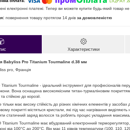
чені електронні платежі. Тепер ви можете купити будь-який товар н
повернення товару протягом 14 днів
за домовленістю
пис
Характеристики
 Babyliss Pro Titanium Tourmaline d.38 мм
liss pro, Франція
 Titanium Tourmaline - ідеальний інструмент для професіоналів пер
окони. Вона оснащена високоякісним титан-турмаліновим покриттям 
та стійкою до корозії.
 тільки має високу стійкість до різних хімічних елементів у засоба
вому покритті містяться кристали, які під час нагрівання виділяють
ти статичний заряд волосся та роблять процес укладання максима
 Titanium Tourmaline має вбудований електронний терморегулятор
оні від 100°C до 200°C. Він має 11 рівнів температури (100, 110, 120,