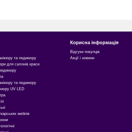
Корисна інформація
в
Відгуки покупців
анікюру та педикюру
Акції і новини
ери для салонів краси
 педикюру
ла
анікюру та педикюру
ікюру UV LED
тра
скі
ькі
карських меблів
зони
ологічні