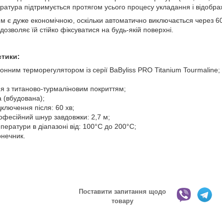
ература підтримується протягом усього процесу укладання і відобр
мм є дуже економічною, оскільки автоматично виключається через 60
дозволяє їй стійко фіксуватися на будь-якій поверхні.
стики:
онним терморегулятором із серії BaByliss PRO Titanium Tourmaline;
я з титаново-турмаліновим покриттям;
 (вбудована);
ключення після: 60 хв;
офесійний шнур завдовжки: 2,7 м;
мператури в діапазоні від: 100°C до 200°C;
онечник.
Поставити запитання щодо
товару