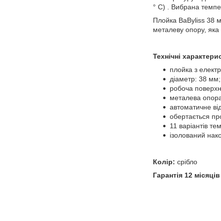
° C) . Вибрана темп
Плойка BaByliss 38 
металеву опору, яка 
Технічні характери
плойка з електр
діаметр: 38 мм;
робоча поверхн
металева опора
автоматичне від
обертається пр
11 варіантів те
ізолований нак
Колір:
срібло
Гарантія 12 місяців