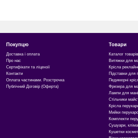
Покупцю
Товари
Доставка і оплата
Каталог товарі
Про нас
Витяжки для м
Сертифікати та ліцензії
Крісла реклайн
Контакти
Підставки для
Оплата частинами. Розстрочка
Педикюрні кріс
Публічний Договір (Оферта)
Фрезера для м
Лампи для ман
Стільчики майс
Крісла перукар
Мийки перукарс
Комплекти перу
Сушуари, кліма
Кушетки космет