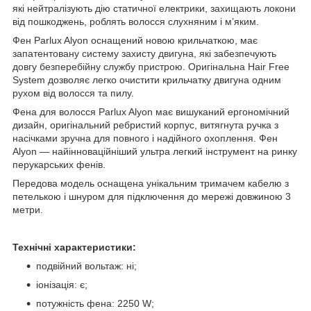
які нейтралізують дію статичної електрики, захищають локони
від пошкоджень, роблять волосся слухняним і м’яким.
Фен Parlux Alyon оснащений новою крильчаткою, має
запатентовану систему захисту двигуна, які забезпечують
довгу безперебійну службу пристрою. Оригінальна Hair Free
System дозволяє легко очистити крильчатку двигуна одним
рухом від волосся та пилу.
Фена для волосся Parlux Alyon має вишуканий ергономічний
дизайн, оригінальний ребристий корпус, витягнута ручка з
насічками зручна для повного і надійного охоплення. Фен
Alyon — найінноваційніший ультра легкий інструмент на ринку
перукарських фенів.
Передова модель оснащена унікальним тримачем кабелю з
петелькою і шнуром для підключення до мережі довжиною 3
метри.
Технічні характеристики:
подвійний вольтаж: ні;
іонізація: є;
потужність фена: 2250 W;