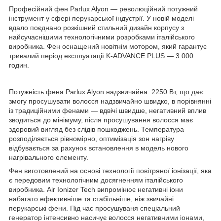
Професійний фен Parlux Alyon — революційний потужний
інструмент у сфері перукарської індустрії. У новій моделі
вдало поєднано розкішний стильний дизайн корпусу з
найсучаснішими технологічними розробками італійського
виробника. Фен оснащений новітнім мотором, який гарантує
тривалий період експлуатації K-ADVANCE PLUS — 3 000
годин.
Потужність фена Parlux Alyon надзвичайна: 2250 Вт, що дає
змогу просушувати волосся надзвичайно швидко, в порівнянні
із традиційними фенами — вдвічі швидше, негативний вплив
зводиться до мінімуму, після просушування волосся має
здоровий вигляд без слідів пошкоджень. Температура
розподіляється рівномірно, оптимізація зон нагріву
відбувається за рахунок встановлення в модель нового
нагрівального елементу.
Фен виготовлений на основі технології повітряної іонізації, яка
є передовим технологічним досягненням італійського
виробника. Air Ionizer Tech випромінює негативні іони
набагато ефективніше та стабільніше, ніж звичайні
перукарські фени. Під час просушуваня спеціальний
генератор інтенсивно насичує волосся негативними іонами,