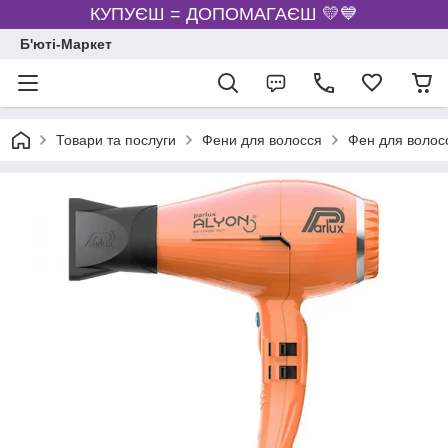
КУПУЄШ = ДОПОМАГАЄШ 💛💙
Б'юті-Маркет
Товари та послуги
Фени для волосся
Фен для волосс