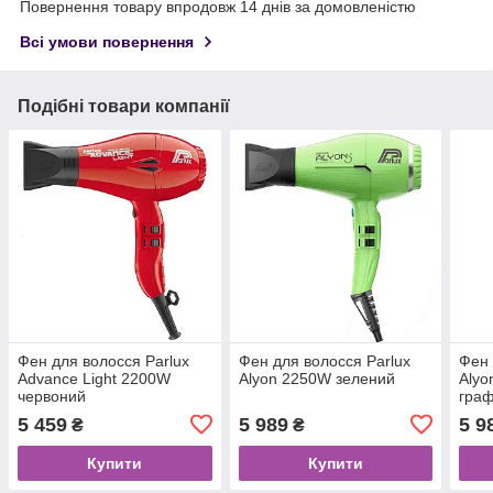
Повернення товару впродовж 14 днів за домовленістю
Всі умови повернення
Подібні товари компанії
Фен для волосся Parlux
Фен для волосся Parlux
Фен 
Advance Light 2200W
Alyon 2250W зелений
Alyo
червоний
граф
5 459
5 989
5 9
₴
₴
Купити
Купити