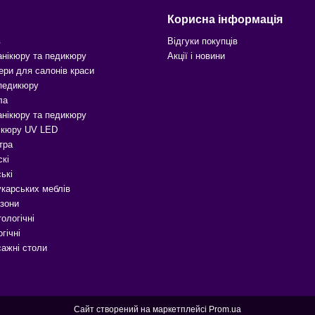
Корисна інформація
в
Відгуки покупців
анікюру та педикюру
Акції і новини
ери для салонів краси
 педикюру
ла
анікюру та педикюру
ікюру UV LED
тра
скі
ькі
карських меблів
зони
ологічні
гічні
сажні столи
Сайт створений на маркетплейсі
Prom.ua