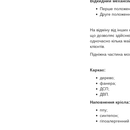
Відкидний механіз
Перше положення
Друге положенн
На відміну від інши
що дозволяє здійсню
одночасно кілька ма
клієнтів.
Підніжна частина мо
Каркас:
дерево;
фанера;
ДСП;
ДВП.
Наповнення крісла:
ппу;
синтепон;
гіпоалергенний