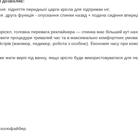
м дозволяє:
: підняття передньої царги крісла для підтримки ніг;
я: друга функція - опускання спинки назад + подача сидіння впере
х крісел, головна перевага реклайнера — спинка має більший кут на
вати процедури тривалий час та в максимально комфортних умова
йстрів (манікюр, педикюр, робота з особою). Економія часу при ком
же мати виріз під ванну, якщо крісло буде використовуватися для п
 холофайбер.