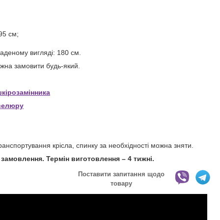
95 см;
аденому вигляді: 180 см.
ожна замовити будь-який.
ш
кірозамінника
велюру
транспортування крісла, спинку за необхідності можна зняти.
замовлення. Термін виготовлення – 4 тижні.
Поставити запитання щодо
товару