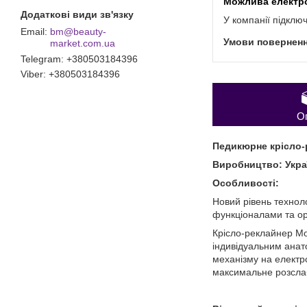
У компанії підклю
bm@beauty-
market.com.ua
Telegram
+380503184396
Viber
+380503184396
О
Педикюрне крісло-
Виробництво: Укра
Особливості:
Новий рівень техноло
функціоналами та ор
Крісло-реклайнер Мо
індивідуальним анат
механізму на електр
максимальне розслаб