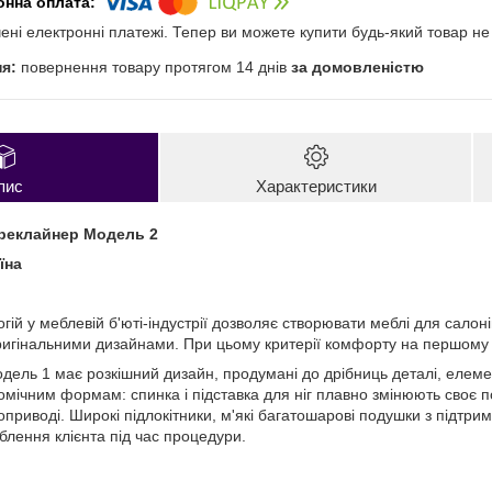
чені електронні платежі. Тепер ви можете купити будь-який товар н
повернення товару протягом 14 днів
за домовленістю
пис
Характеристики
реклайнер Модель 2
їна
гій у меблевій б'юті-індустрії дозволяє створювати меблі для сало
игінальними дизайнами. При цьому критерії комфорту на першому 
дель 1 має розкішний дизайн, продумані до дрібниць деталі, елемен
омічним формам: спинка і підставка для ніг плавно змінюють своє
оприводі. Широкі підлокітники, м'які багатошарові подушки з підтр
лення клієнта під час процедури.