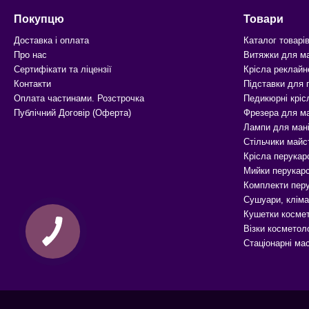
Покупцю
Товари
Доставка і оплата
Каталог товарі
Про нас
Витяжки для м
Сертифікати та ліцензії
Крісла реклайн
Контакти
Підставки для
Оплата частинами. Розстрочка
Педикюрні кріс
Публічний Договір (Оферта)
Фрезера для м
Лампи для ман
Стільчики майс
Крісла перукар
Мийки перукарс
Комплекти перу
Сушуари, кліма
Кушетки космет
Візки косметоло
Стаціонарні ма