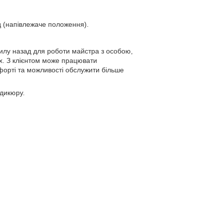
д (напівлежаче положення).
хилу назад для роботи майстра з особою,
х. З клієнтом може працювати
форті та можливості обслужити більше
едикюру.