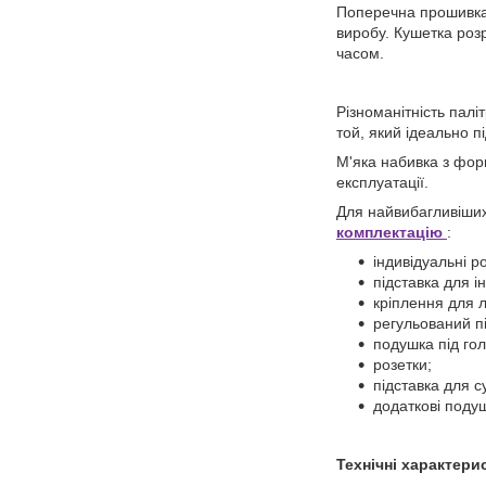
Поперечна прошивка 
виробу. Кушетка розр
часом.
Різноманітність палі
той, який ідеально 
М'яка набивка з фор
експлуатації.
Для найвибагливіших
комплектацію
:
індивідуальні р
підставка для і
кріплення для 
регульований пі
подушка під гол
розетки;
підставка для с
додаткові поду
Технічні характери