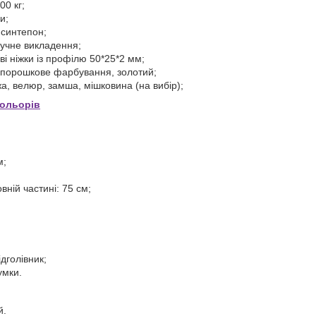
00 кг;
и;
 синтепон;
ручне викладення;
ві ніжки із профілю 50*25*2 мм;
: порошкове фарбування, золотий;
а, велюр, замша, мішковина (на вибір);
кольорів
м;
вній частині: 75 см;
дголівник;
умки.
й.