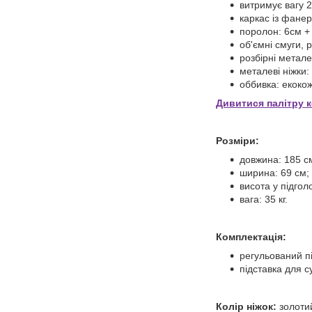
витримує вагу 2
каркас із фанер
поролон: 6см +
об'ємні смуги, 
розбірні метале
металеві ніжки
оббивка: екокож
Дивитися палітру 
Розміри:
довжина: 185 с
ширина: 69 см;
висота у підголо
вага: 35 кг.
Комплектація:
регульований пі
підставка для с
Колір ніжок:
золоти