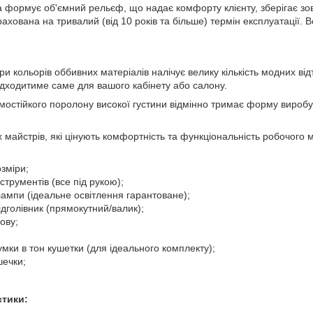
формує об'ємний рельєф, що надає комфорту клієнту, зберігає зовні
ахована на тривалий (від 10 років та більше) термін експлуатації. 
три кольорів оббивних матеріалів налічує велику кількість модних від
підходитиме саме для вашого кабінету або салону.
мостійкого поролону високої густини відмінно тримає форму виробу
 майстрів, які цінують комфортність та функціональність робочого
озміри;
нструментів (все під рукою);
лампи (ідеальне освітлення гарантоване);
дголівник (прямокутний/валик);
ову;
умки в тон кушетки (для ідеального комплекту);
шечки;
стики: