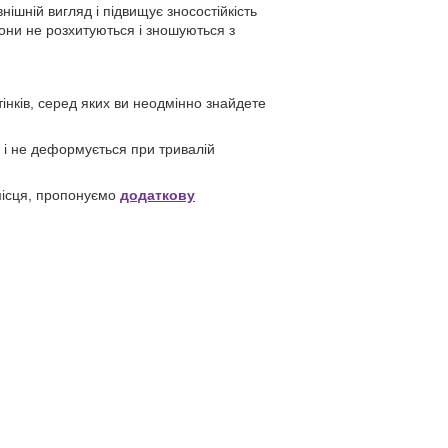
шній вигляд і підвищує зносостійкість
Вони не розхитуються і зношуються з
тінків, серед яких ви неодмінно знайдете
 і не деформується при тривалій
 місця, пропонуємо
додаткову