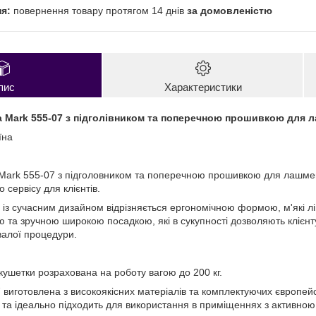
повернення товару протягом 14 днів
за домовленістю
пис
Характеристики
 Mark 555-07 з підголівником та поперечною прошивкою для л
їна
Mark 555-07 з підголовником та поперечною прошивкою для лашмейке
 сервісу для клієнтів.
із сучасним дизайном відрізняється ергономічною формою, м'які лін
та зручною широкою посадкою, які в сукупності дозволяють клієнту 
валої процедури.
кушетки розрахована на роботу вагою до 200 кг.
 виготовлена з високоякісних матеріалів та комплектуючих європейс
 та ідеально підходить для використання в приміщеннях з активною 