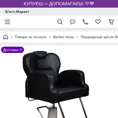
КУПУЄШ = ДОПОМАГАЄШ 💛💙
Б'юті-Маркет
Товари та послуги
Barber shop
Перукарське крісло B
Доставка 0