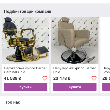
Подібні товари компанії
Перукарське крісло Barber
Перукарське крісло Barber
Перу
Cardinal Gold
Polo
Bron
41 538
23 478
26 
₴
₴
Купити
Купити
Про нас