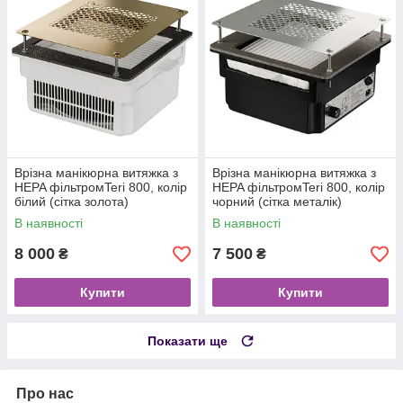
Врізна манікюрна витяжка з
Врізна манікюрна витяжка з
HEPA фільтромTeri 800, колір
HEPA фільтромTeri 800, колір
білий (сітка золота)
чорний (сітка металік)
В наявності
В наявності
8 000
7 500
₴
₴
Купити
Купити
Показати ще
Про нас