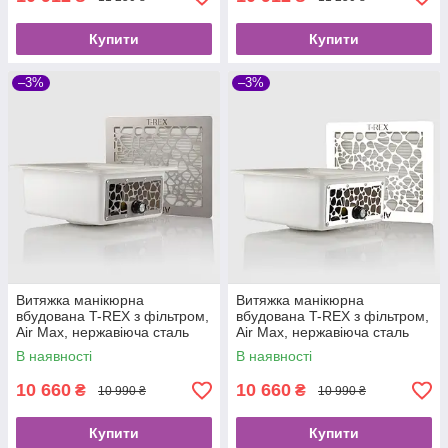
Купити
Купити
–3%
–3%
Витяжка манікюрна
Витяжка манікюрна
вбудована T-REX з фільтром,
вбудована T-REX з фільтром,
Air Max, нержавіюча сталь
Air Max, нержавіюча сталь
White
В наявності
В наявності
10 660
10 660
₴
₴
10 990 ₴
10 990 ₴
Купити
Купити