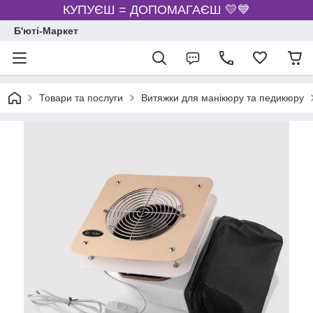
КУПУЄШ = ДОПОМАГАЄШ 💛💙
Б'юті-Маркет
Товари та послуги
Витяжки для манікюру та педикюру