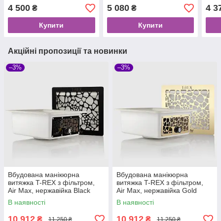
нержавійка Gold
4 500
5 080
4 3
₴
₴
Купити
Купити
Акційні пропозиції та новинки
–3%
–3%
Вбудована манікюрна
Вбудована манікюрна
витяжка T-REX з фільтром,
витяжка T-REX з фільтром,
Air Max, нержавійка Black
Air Max, нержавійка Gold
В наявності
В наявності
10 912
10 912
₴
₴
11 250 ₴
11 250 ₴