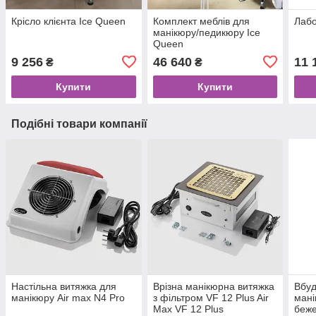
Крісло клієнта Ice Queen
Комплект меблів для
Лабо
манікюру/педикюру Ice
Queen
9 256
46 640
11 
₴
₴
Купити
Купити
Подібні товари компанії
Настільна витяжка для
Врізна манікюрна витяжка
Вбуд
манікюру Air max N4 Pro
з фільтром VF 12 Plus Air
мані
Max VF 12 Plus
беж