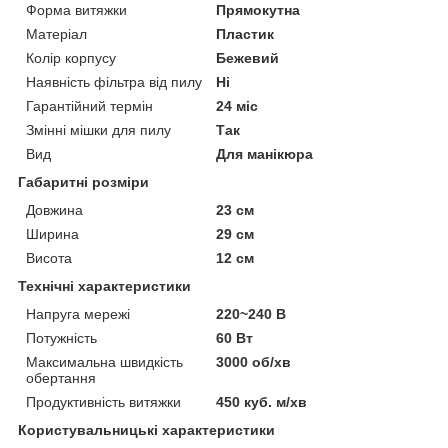
Форма витяжки
Прямокутна
Матеріал
Пластик
Колір корпусу
Бежевий
Наявність фільтра від пилу
Ні
Гарантійний термін
24 міс
Змінні мішки для пилу
Так
Вид
Для манікюра
Габаритні розміри
Довжина
23 см
Ширина
29 см
Висота
12 см
Технічні характеристики
Напруга мережі
220~240 В
Потужність
60 Вт
Максимальна швидкість
3000 об/хв
обертання
Продуктивність витяжки
450 куб. м/хв
Користувальницькі характеристики