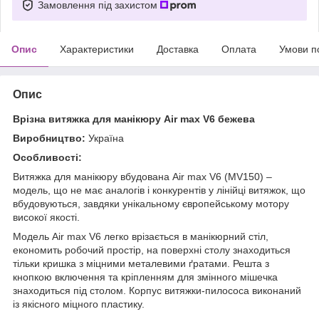
Замовлення під захистом
Опис
Характеристики
Доставка
Оплата
Умови п
Опис
Врізна витяжка для манікюру Air max V6 бежева
Виробництво:
Україна
Особливості:
Витяжка для манікюру вбудована Air max V6 (MV150) –
модель, що не має аналогів і конкурентів у лінійці витяжок, що
вбудовуються, завдяки унікальному європейському мотору
високої якості.
Модель Air max V6 легко врізається в манікюрний стіл,
економить робочий простір, на поверхні столу знаходиться
тільки кришка з міцними металевими ґратами. Решта з
кнопкою включення та кріпленням для змінного мішечка
знаходиться під столом. Корпус витяжки-пилососа виконаний
із якісного міцного пластику.