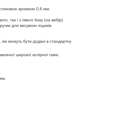
астиковою кромкою 0,6 мм.
о, так і з лівого боку (на вибір).
ручки для висувних ящиків.
 які можуть бути додані в стандартну
авленої широкої колірної гами.
ям.