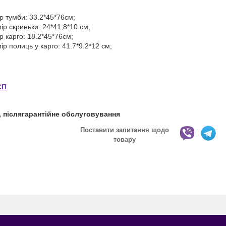
р тумби: 33.2*45*76см;
ір скриньки: 24*41,8*10 см;
р карго: 18.2*45*76см;
ір полиць у карго: 41.7*9.2*12 см;
СП
в, післягарантійне обслуговування
Поставити запитання щодо
товару