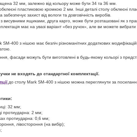
вщена 32 мм, залежно від кольору може бути 34 та 36 мм.
 обклеєні пластиковою кромкою 2 мм. Інші деталі столу обклеєні пл
 забезпечує захист від вологи та довговічність виробів.
 з висувними ящиками, друга карго, може бути розташовані як з правог
лектація має на увазі варіант «без ручок», але ви можете вибрати 
k SM-400 з нішою має безліч різноманітних додаткових модифікацій,
атою.
ння, фасади можуть бути виготовлені в будь-якому кольорі з предст
ручки не входять до стандартної комплектації.
пції
до столу Mark SM-400 з нішою можна переглянути за посиланн
стики:
ці: 32 мм;
ці протиударна: 2 мм;
ах протиударна: 0,6 мм;
роння, лівостороння (на вибір);
;