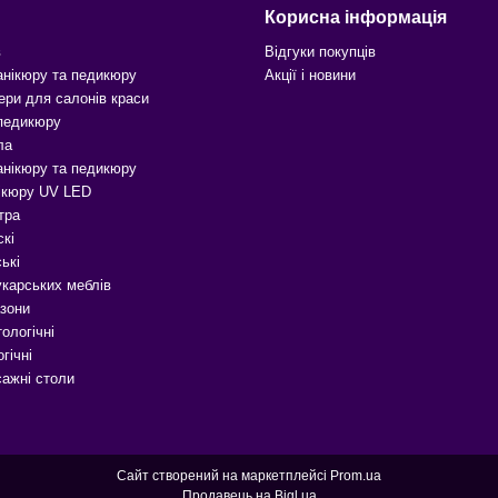
Корисна інформація
в
Відгуки покупців
анікюру та педикюру
Акції і новини
ери для салонів краси
 педикюру
ла
анікюру та педикюру
ікюру UV LED
тра
скі
ькі
карських меблів
зони
ологічні
гічні
сажні столи
Сайт створений на маркетплейсі
Prom.ua
Продавець на Bigl.ua