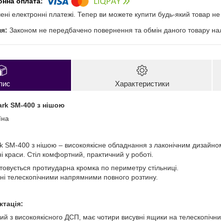
чені електронні платежі. Тепер ви можете купити будь-який товар н
Законом не передбачено повернення та обмін даного товару нал
пис
Характеристики
ark SM-400 з нішою
їна
k SM-400 з нішою – високоякісне обладнання з лаконічним дизайно
і краси. Стіл комфортний, практичний у роботі.
стовується протиударна кромка по периметру стільниці.
ні телескопічними напрямними повного розтину.
ктація:
ний з високоякісного ДСП, має чотири висувні ящики на телескопічн