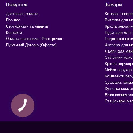
Покупцю
Товари
Доставка і оплата
Каталог товарі
Про нас
Витяжки для м
Сертифікати та ліцензії
Крісла реклайн
Контакти
Підставки для
Оплата частинами. Розстрочка
Педикюрні кріс
Публічний Договір (Оферта)
Фрезера для м
Лампи для ман
Стільчики майс
Крісла перукар
Мийки перукарс
Комплекти перу
Сушуари, кліма
Кушетки космет
Візки косметоло
Стаціонарні ма