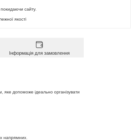
е покидаючи сайту.
ежної якості
Інформація для замовлення
м, яке допоможе ідеально організувати
их напрямних.