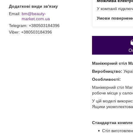
У компанії підклю
bm@beauty-
market.com.ua
Telegram
+380503184396
Viber
+380503184396
О
Манікюрний стіл M
Виробництво:
Укра
Особливості:
Манікюрний стіл Mar
робоче місце у салон
У цій моделі викори
Ящики укомплектова
Стандартна компле
Стіл виготовле