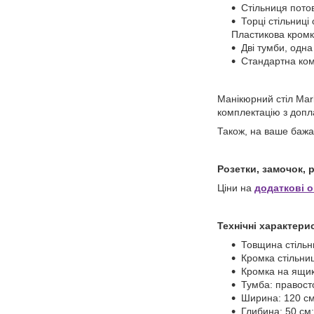
Стільниця пото
Торці стільниці
Пластикова кромка
Дві тумби, одна
Стандартна комп
Манікюрний стіл Mar
комплектацію з допл
Також, на ваше бажа
Розетки, замочок, 
Ціни на
додаткові о
Технічні характери
Товщина стільни
Кромка стільни
Кромка на ящик
Тумба: правосто
Ширина: 120 см
Глибина: 50 см;