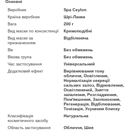
Основні
Виробник
Spa Ceylon
Країна виробник
Шрі-Ланка
Вага
200 г
Вид маски по консистенції
Кремоподібні
Вид маски за
Відбілююча
призначенням
Вік
Без обмежень
Вікова група
Без обмежень
Час застосування
Універсальний
Додатковий ефект
Вирівнювання тону
обличчя, Освітлення,
Нормалізація секреції
сальних залоз, Відновлення,
Освітлюючий, Зняття
запалення, Розгладження,
Пом'якшення, Заспокоєння,
Регенерація, Відбілювання,
Тонізація, Усунення блиску
Класифікація
Натуральна
косметичного засобу
Область застосування
Обличчя, Шия