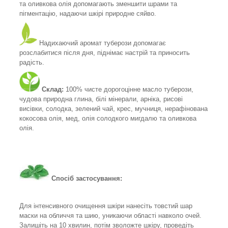
та оливкова олія допомагають зменшити шрами та
пігментацію, надаючи шкірі природне сяйво.
Надихаючий аромат туберози допомагає
розслабитися після дня, піднімає настрій та приносить
радість.
Склад:
100% чисте дорогоцінне масло туберози,
чудова природна глина, білі мінерали, арніка, рисові
висівки, солодка, зелений чай, крес, мучниця, нерафінована
кокосова олія, мед, олія солодкого мигдалю та оливкова
олія.
Спосіб застосування:
Для інтенсивного очищення шкіри нанесіть товстий шар
маски на обличчя та шию, уникаючи області навколо очей.
Залишіть на 10 хвилин, потім зволожте шкіру, проведіть