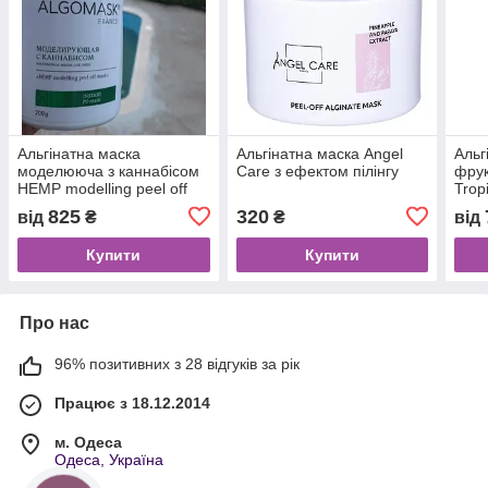
Альгінатна маска
Альгінатна маска Angel
Альг
моделююча з каннабісом
Care з ефектом пілінгу
фрук
HEMP modelling peel off
Trop
mask, Algomask
825
320
від
₴
₴
від
Купити
Купити
Про нас
96% позитивних з 28 відгуків за рік
Працює з 18.12.2014
м. Одеса
Одеса, Україна