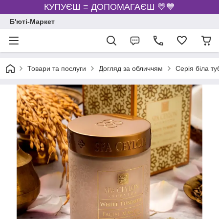
КУПУЄШ = ДОПОМАГАЄШ 💛💙
Б'юті-Маркет
Товари та послуги
Догляд за обличчям
Серія біла т