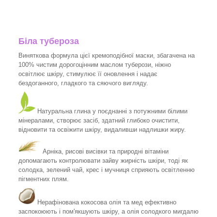
Біла тубероза
Виняткова формула цієї кремоподібної маски, збагачена на
100% чистим дорогоцінним маслом туберози, ніжно
освітлює шкіру, стимулює її оновлення і надає
бездоганного, гладкого та сяючого вигляду.
Натуральна глина у поєднанні з потужними білими
мінералами, створює засіб, здатний глибоко очистити,
відновити та освіжити шкіру, видаливши надлишки жиру.
Арніка, рисові висівки та природні вітаміни
допомагають контролювати зайву жирність шкіри, тоді як
солодка, зелений чай, крес і мучниця сприяють освітленню
пігментних плям.
Нерафінована кокосова олія та мед ефективно
заспокоюють і пом'якшують шкіру, а олія солодкого мигдалю