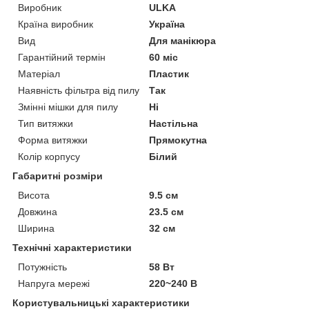
Виробник
ULKA
Країна виробник
Україна
Вид
Для манікюра
Гарантійний термін
60 міс
Матеріал
Пластик
Наявність фільтра від пилу
Так
Змінні мішки для пилу
Ні
Тип витяжки
Настільна
Форма витяжки
Прямокутна
Колір корпусу
Білий
Габаритні розміри
Висота
9.5 см
Довжина
23.5 см
Ширина
32 см
Технічні характеристики
Потужність
58 Вт
Напруга мережі
220~240 В
Користувальницькі характеристики