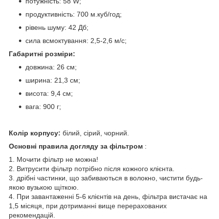
потужність: 58 W;
продуктивність: 700 м.куб/год;
рівень шуму: 42 Дб;
сила всмоктування: 2,5-2,6 м/с;
Габаритні розміри:
довжина: 26 см;
ширина: 21,3 см;
висота: 9,4 см;
вага: 900 г;
Колір корпусу:
білий, сірий, чорний.
Основні правила догляду за фільтром
:
1. Мочити фільтр не можна!
2. Витрусити фільтр потрібно після кожного клієнта.
3. дрібні частинки, що забиваються в волокно, чистити будь-
якою вузькою щіткою.
4. При завантаженні 5-6 клієнтів на день, фільтра вистачає на
1,5 місяця, при дотриманні вище перерахованих
рекомендацій.