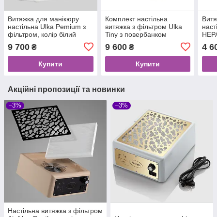
Витяжка для манікюру
Комплект настільна
Витя
настільна Ulka Pemium з
витяжка з фільтром Ulka
наст
фільтром, колір білий
Tiny з повербанком
HEPA
(сітка золота)
PowerStation Nano
функ
9 700
9 600
4 6
₴
₴
пове
Купити
Купити
Акційні пропозиції та новинки
–3%
–3%
Настільна витяжка з фільтром