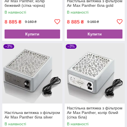
Air Max Panther, колір
Настільна витяжка з фільтром
бежевий (сітка чорна)
Air Max Panther біла gold
В наявності
В наявності
8 885
8 885
₴
₴
9 160 ₴
9 160 ₴
Купити
Купити
–3%
–3%
Настільна витяжка з фільтром
Настільна витяжка з фільтром
Air Max Panther, колір білий
Air Max Panther біла silver
(сітка біла)
В наявності
В наявності