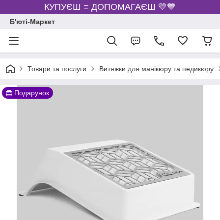
КУПУЄШ = ДОПОМАГАЄШ 💛💙
Б'юті-Маркет
Товари та послуги
Витяжки для манікюру та педикюру
Подарунок