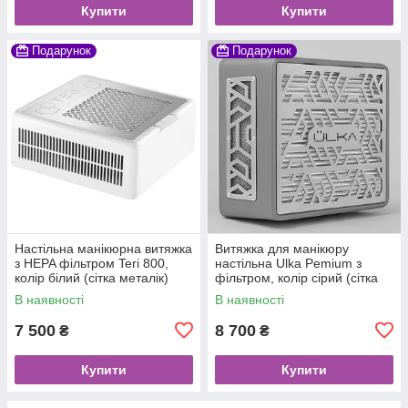
Купити
Купити
Подарунок
Подарунок
Настільна манікюрна витяжка
Витяжка для манікюру
з HEPA фільтром Teri 800,
настільна Ulka Pemium з
колір білий (сітка металік)
фільтром, колір сірий (сітка
металік)
В наявності
В наявності
7 500
8 700
₴
₴
Купити
Купити