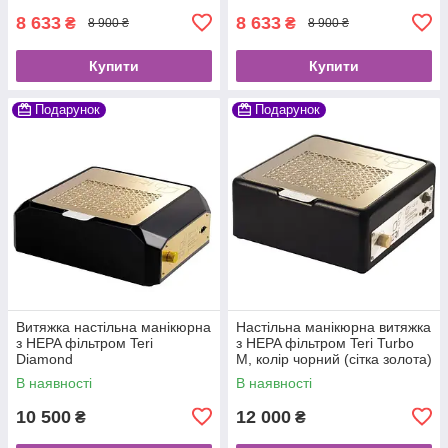
8 633
8 633
₴
₴
8 900 ₴
8 900 ₴
Купити
Купити
Подарунок
Подарунок
Витяжка настільна манікюрна
Настільна манікюрна витяжка
з HEPA фільтром Teri
з HEPA фільтром Teri Turbo
Diamond
M, колір чорний (сітка золота)
В наявності
В наявності
10 500
12 000
₴
₴