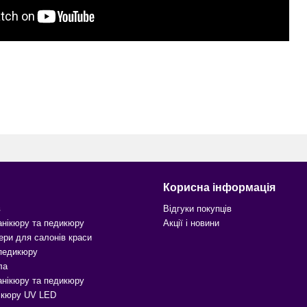
Корисна інформація
в
Відгуки покупців
анікюру та педикюру
Акції і новини
ери для салонів краси
 педикюру
ла
анікюру та педикюру
ікюру UV LED