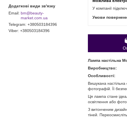
У компанії підклю
bm@beauty-
market.com.ua
Telegram
+380503184396
Viber
+380503184396
О
Лампа настільна Мо
Виробництво:
Особливості:
Вишукана настільна 
фотографій. Її безп
Ця лампа стане ідеа
освітлення або фотоб
З витонченим дизайн
тіней. Переосмисліт