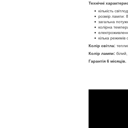
Технічні характери
кількість світло
розмір лампи: 
загальна потужн
колірна темпера
електроживленн
кілька режимів 
Колір світла:
тепли
Колір лампи:
білий,
Гарантія 6 місяців.