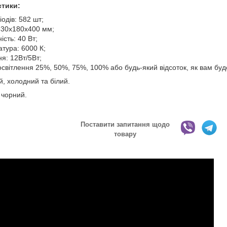
стики:
діодів: 582 шт;
830x180x400 мм;
ість: 40 Вт;
тура: 6000 К;
я: 12Вт/5Вт;
освітлення 25%, 50%, 75%, 100% або будь-який відсоток, як вам буд
й, холодний та білий.
 чорний.
Поставити запитання щодо
товару